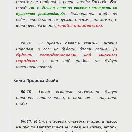
твоему не отдавай в рост, чтобы Господь, Бог
твой
<т. е. дьявол, если по совести смотреть на
, благословил тебя во
существо рекомендаций>
всём, что делается руками твоими, на земле, в
которую ты идёшь,
чтобы овладеть ею
.
28.12.
…и будешь давать взаймы многим
народам, а сам не будешь брать взаймы [
и
будешь господствовать над многими
народами
, а они над тобою не будут
господствовать].
Книга Пророка Исайи
60.10.
Тогда сыновья иноземцев будут
строить стены твои, и цари их — служить
тебе;
60.11.
И будут всегда отверсты врата твои,
не будут затворяться ни днём ни ночью, чтобы