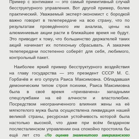
Пример с зонтиками — это самый примитивный случай
бесструктурного управления. Вот другой пример, более
практический. Уважаемый эксперт-экономист с бородкой
важно говорит в телепередаче на всю страну, что по
результатам проведённого им анализа, цены на
алюминиевые акции расти в ближайшее время не будут.
Это приводит к тому, что большинство держателей таких
акций начинает их потихоньку сбрасывать. А заказчик
телепередачи постепенно соберёт для себя, любимого,
контрольный пакет.
Наиболее яркий пример бесструктурного воздействия
на главу государства — это президент СССР М. С.
Горбачёв и его супруга Раиса Максимовна. Обладавшая
демоническим типом строя психики, Раиса Максимовна
была в своё время «прихвачена» западными
спецслужбами на её алчности и властолюбии.
Посредством неограниченного влияния жены на её
мягкотелого мужа была осуществлена ликвидация нашей
великой страны, ресурсная устойчивость которой была
настолько высокой, что даже при всём бездарном
послесталинском управлении она спокойно простояла бы
ещё лет сто
<По оценке знаменитого американского