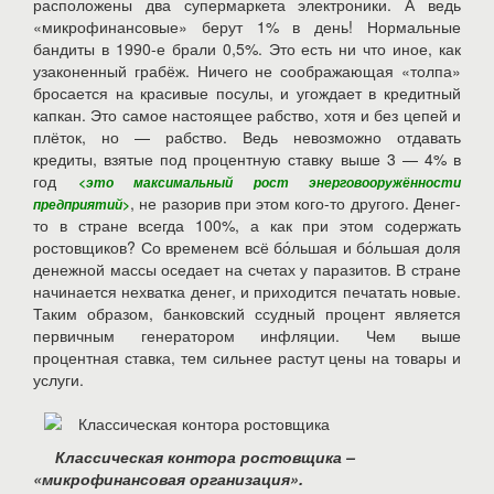
расположены два супермаркета электроники. А ведь
«микрофинансовые» берут 1% в день! Нормальные
бандиты в 1990-е брали 0,5%. Это есть ни что иное, как
узаконенный грабёж. Ничего не соображающая «толпа»
бросается на красивые посулы, и угождает в кредитный
капкан. Это самое настоящее рабство, хотя и без цепей и
плёток, но — рабство. Ведь невозможно отдавать
кредиты, взятые под процентную ставку выше 3 — 4% в
год
<это максимальный рост энерговооружённости
, не разорив при этом кого-то другого. Денег-
предприятий>
то в стране всегда 100%, а как при этом содержать
ростовщиков? Со временем всё бо́льшая и бо́льшая доля
денежной массы оседает на счетах у паразитов. В стране
начинается нехватка денег, и приходится печатать новые.
Таким образом, банковский ссудный процент является
первичным генератором инфляции. Чем выше
процентная ставка, тем сильнее растут цены на товары и
услуги.
Классическая контора ростовщика –
«микрофинансовая организация».