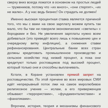
сверху вниз всегда ложатся в основном на простых людей
— тружеников, потому что «их много», «они стерпят», «их
не жалко». А у нас ведь бизнес! Он страдать не должен!
Именно высокая процентная ставка является причиной
того, что мы с вами на свою зарплату можем купить так
мало, что бы там ни говорили экономические «светилы» с
бородками и без. Не увеличения зарплаты нужно всем
добиваться (это приведёт всего лишь к повышению цен и
очередному витку инфляции), а снижения ставки
рефинансирования. Центральные банки всех стран
должны кредитовать промышленное производство и
сельское хозяйство под низкий процент, а пока они
кредитуют только ростовщиков под высокий процент,
который только они и способны выплачивать.
Кстати, в Коране установлен
прямой запрет
на
ростовщичество. По этой причине во всех мировых СМИ
идёт непрерывный поток лжи на самое миролюбивое
религиозное учение — ислам, а его приверженцев
обзывают «террористами», «фундаменталистами» и
«фанатиками».
Впрочем, история, теория и механизмы финансового