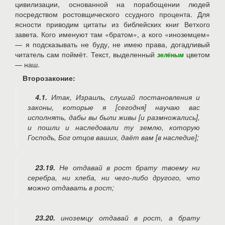
цивилизации, основанной на порабощении людей
посредством ростовщического ссудного процента. Для
ясности приводим цитаты из библейских книг Ветхого
завета. Кого именуют там «братом», а кого «иноземцем»
— я подсказывать не буду, не имею права, догадливый
читатель сам поймёт. Текст, выделенный
цветом
зелёным
— наш.
Второзаконие:
4.1.
Итак, Израиль, слушай постановления и
законы, которые я [сегодня] научаю вас
исполнять, дабы вы были живы [и размножались],
и пошли и наследовали ту землю, которую
Господь, Бог отцов ваших, даёт вам [в наследие];
23.19.
Не отдавай в рост брату твоему ни
серебра, ни хлеба, ни чего-либо другого, что
можно отдавать в рост;
23.20.
иноземцу отдавай в рост, а брату