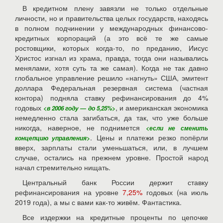
В кредитном плену завязли не только отдельные
личности, но и правительства целых государств, находясь
в полном подчинении у международных финансово-
кредитных корпораций (а это всё те же самые
ростовщики, которых когда-то, по преданию, Иисус
Христос изгнал из храма, правда, тогда они назывались
менялами, хотя суть та же самая). Когда не так давно
глобальное управление решило «нагнуть» США, эмитент
доллара Федеральная резервная система (частная
контора) подняла ставку рефинансирования до 4%
годовых
, и американская экономика
<в 2006 году — до 5,25%>
немедленно стала загибаться, да так, что уже больше
никогда, наверное, не поднимется
<если не сменить
. Цены и платежи резко попёрли
концепцию управления>
вверх, зарплаты стали уменьшаться, или, в лучшем
случае, остались на прежнем уровне. Простой народ
начал стремительно нищать.
Центральный банк России держит ставку
рефинансирования на уровне
7,25%
годовых (на июль
2019 года), а мы с вами как-то живём. Фантастика.
Все издержки на кредитные проценты по цепочке