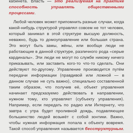
кабинета. Власть —
это реализуемая на практике
способность управлять общественными
процессами
.
Любой человек может припомнить разные случаи, когда
какой-нибудь структурой управлял совсем не тот человек,
который занимал в этой структуре высшую должность,
неважно, будь то домоуправление или большая страна.
Это могут быть замы, жёны, или вообще люди не
работающие в данной структуре, различного рода «серые
кардиналы». Эти люди не могут по службе никому ничего
приказывать, или заставить кого-то что-то сделать. Они
действуют по-другому. Управление производится путём
передачи информации (правдивой или ложной — в
данном случае не суть важно), специально составленной
таким образом, что получив её, объект управления
начинает предсказуемо действовать в направлении,
нужном тому, кто управляет (субъекту управления).
Например, если передать по радио или Интернету, что
завтра с утра будет проливной дождь, подавляющее
большинство людей возьмёт с собой зонтики. Важно,
чтобы нужная информация попала к объекту вовремя.
Такой способ управления называется
бесструктурным
.