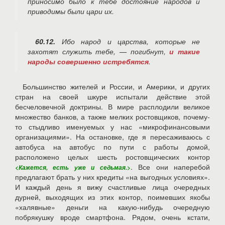
приносимо было к тебе достояние народов и
приводимы были цари их.
60.12.
Ибо народ и царства, которые не
захотят служить тебе, — погибнут,
и такие
народы совершенно истребятся
.
Большинство жителей и России, и Америки, и других
стран на своей шкуре испытали действие этой
бесчеловечной доктрины. В мире расплодили великое
множество банков, а также мелких ростовщиков, почему-
то стыдливо именуемых у нас «микрофинансовыми
организациями». На остановке, где я пересаживаюсь с
автобуса на автобус по пути с работы домой,
расположено целых шесть ростовщических контор
. Все они наперебой
<Кажется, есть уже и седьмая.>
предлагают брать у них кредиты «на выгодных условиях».
И каждый день я вижу счастливые лица очередных
дурней, выходящих из этих контор, поимевших якобы
«халявные» деньги на какую-нибудь очередную
побрякушку вроде смартфона. Рядом, очень кстати,