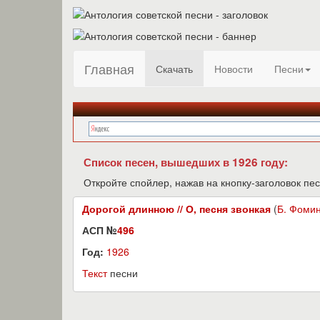
Главная
Скачать
Новости
Песни
Список песен, вышедших в 1926 году:
Откройте спойлер, нажав на кнопку-заголовок пес
Дорогой длинною // О, песня звонкая
(
Б. Фоми
АСП №
496
Год:
1926
Текст
песни