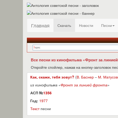
Главная
Скачать
Новости
Песни
Все песни из кинофильма «Фронт за линией
Откройте спойлер, нажав на кнопку-заголовок пес
Как, скажи, тебя зовут?
(
В. Баснер
–
М. Матусов
из кинофильма «
Фронт за линией фронта
»
АСП №
1356
Год:
1977
Текст
песни