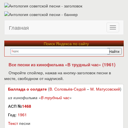
Главная
Поиск Яндекса по сайту
Все песни из кинофильма «В трудный час» (1961)
Откройте спойлер, нажав на кнопку-заголовок песни в
месте, свободном от надписей.
Баллада о солдате
(
В. Соловьёв-Седой
–
М. Матусовский
)
из кинофильма «
В трудный час
»
АСП №
1468
Год:
1961
Текст
песни