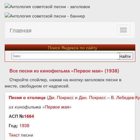
Главная
Поиск Яндекса по сайту
Все песни из кинофильма «Первое мая» (1938)
Откройте спойлер, нажав на кнопку-заголовок песни в
месте, свободном от надписей.
Песня о столице
(
Дм. Покрасс
и
Дан. Покрасс
–
В. Лебедев-К
из кинофильма «
Первое мая
»
АСП №
1664
Год:
1938
Текст
песни