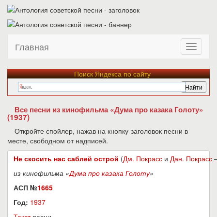
Главная
Поиск Яндекса по сайту
Все песни из кинофильма «Дума про казака Голоту»
(1937)
Откройте спойлер, нажав на кнопку-заголовок песни в
месте, свободном от надписей.
Не скосить нас саблей острой
(
Дм. Покрасс
и
Дан. Покрасс
из кинофильма «
Дума про казака Голоту
»
АСП №
1665
Год:
1937
Текст
песни