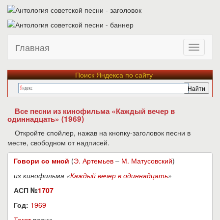
Главная
Поиск Яндекса по сайту
Все песни из кинофильма «Каждый вечер в
одиннадцать» (1969)
Откройте спойлер, нажав на кнопку-заголовок песни в
месте, свободном от надписей.
Говори со мной
(
Э. Артемьев
–
М. Матусовский
)
из кинофильма «
Каждый вечер в одиннадцать
»
АСП №
1707
Год:
1969
Текст
песни