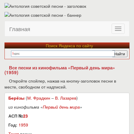
Главная
Поиск Яндекса по сайту
Все песни из кинофильма «Первый день мира»
(1959)
Откройте спойлер, нажав на кнопку-заголовок песни в
месте, свободном от надписей.
Берёзы
(
М. Фрадкин
–
В. Лазарев
)
из кинофильма «
Первый день мира
»
АСП №
23
Год:
1959
Текст
песни