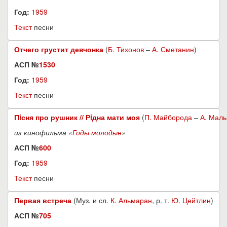
Год:
1959
Текст
песни
Отчего грустит девчонка
(
Б. Тихонов
–
А. Сметанин
)
АСП №
1530
Год:
1959
Текст
песни
Пiсня про рушник // Рiдна мати моя
(
П. Майборода
–
А. Мал
из кинофильма «
Годы молодые
»
АСП №
600
Год:
1959
Текст
песни
Первая встреча
(Муз. и сл.
К. Альмаран
, р. т.
Ю. Цейтлин
)
АСП №
705