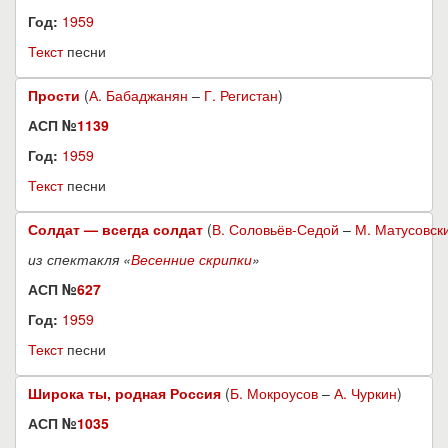
Год:
1959
Текст
песни
Прости
(
А. Бабаджанян
–
Г. Регистан
)
АСП №
1139
Год:
1959
Текст
песни
Солдат — всегда солдат
(
В. Соловьёв-Седой
–
М. Матусовск
из спектакля «
Весенние скрипки
»
АСП №
627
Год:
1959
Текст
песни
Широка ты, родная Россия
(
Б. Мокроусов
–
А. Чуркин
)
АСП №
1035