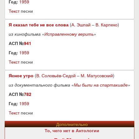
Год:
1959
Текст
песни
Я сказал тебе не все слова
(
А. Эшпай
–
В. Карпеко
)
из кинофильма «
Исправленному верить
»
АСП №
941
Год:
1959
Текст
песни
Ясное утро
(
В. Соловьёв-Седой
–
М. Матусовский
)
из документального фильма «
Мы были на спартакиаде
»
АСП №
782
Год:
1959
Текст
песни
Дополнительно
То, чего нет в Антологии