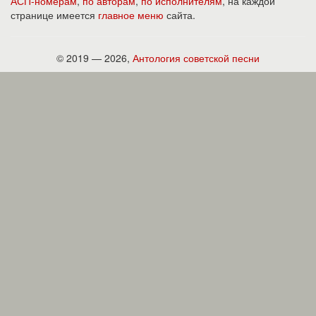
АСП-номерам
,
по авторам
,
по исполнителям
, на каждой
странице имеется
главное меню
сайта.
© 2019 — 2026,
Антология советской песни