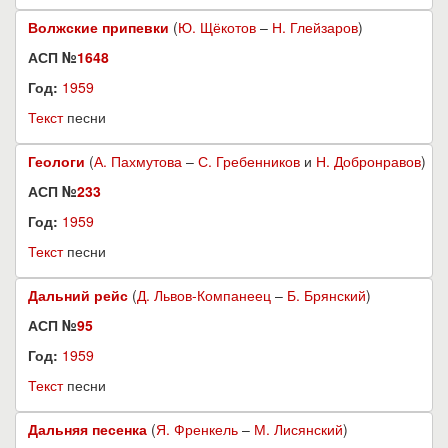
Волжские припевки
(
Ю. Щёкотов
–
Н. Глейзаров
)
АСП №
1648
Год:
1959
Текст
песни
Геологи
(
А. Пахмутова
–
С. Гребенников
и
Н. Добронравов
)
АСП №
233
Год:
1959
Текст
песни
Дальний рейс
(
Д. Львов-Компанеец
–
Б. Брянский
)
АСП №
95
Год:
1959
Текст
песни
Дальняя песенка
(
Я. Френкель
–
М. Лисянский
)