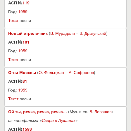
АСП №
119
Год:
1959
Текст
песни
Новый стрелочник
(
В. Мурадели
–
В. Драгунский
)
АСП №
101
Год:
1959
Текст
песни
Огни Москвы
(
О. Фельцман
–
А. Софронов
)
АСП №
81
Год:
1959
Текст
песни
Ой ты, речка, речка, речка…
(Муз. и сл.
В. Левашов
)
из кинофильма «
Ссора в Лукашах
»
АСП №
1593