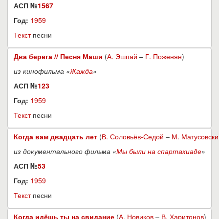
АСП №
1567
Год:
1959
Текст
песни
Два берега // Песня Маши
(
А. Эшпай
–
Г. Поженян
)
из кинофильма «
Жажда
»
АСП №
123
Год:
1959
Текст
песни
Когда вам двадцать лет
(
В. Соловьёв-Седой
–
М. Матусовски
из документального фильма «
Мы были на спартакиаде
»
АСП №
53
Год:
1959
Текст
песни
Когда идёшь ты на свидание
(
А. Новиков
–
В. Харитонов
)