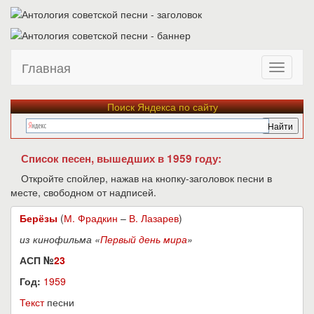
Главная
Поиск Яндекса по сайту
Список песен, вышедших в 1959 году:
Откройте спойлер, нажав на кнопку-заголовок песни в
месте, свободном от надписей.
Берёзы
(
М. Фрадкин
–
В. Лазарев
)
из кинофильма «
Первый день мира
»
АСП №
23
Год:
1959
Текст
песни