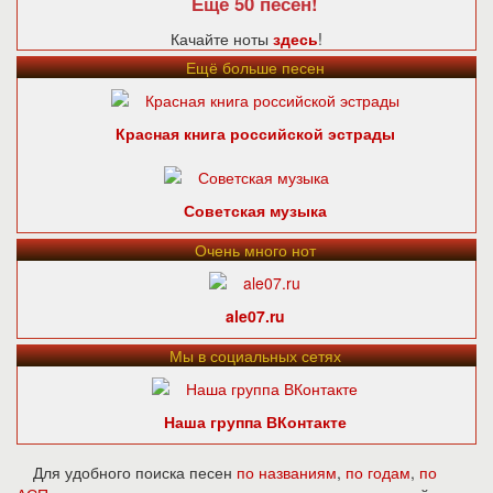
Ещё 50 песен!
Качайте ноты
здесь
!
Ещё больше песен
Красная книга российской эстрады
Советская музыка
Очень много нот
ale07.ru
Мы в социальных сетях
Наша группа ВКонтакте
Для удобного поиска песен
по названиям
,
по годам
,
по