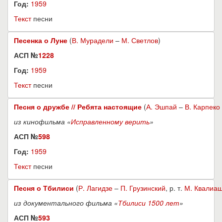
Год:
1959
Текст
песни
Песенка о Луне
(
В. Мурадели
–
М. Светлов
)
АСП №
1228
Год:
1959
Текст
песни
Песня о дружбе // Ребята настоящие
(
А. Эшпай
–
В. Карпеко
из кинофильма «
Исправленному верить
»
АСП №
598
Год:
1959
Текст
песни
Песня о Тбилиси
(
Р. Лагидзе
–
П. Грузинский
, р. т.
М. Квалиа
из документального фильма «
Тбилиси 1500 лет
»
АСП №
593