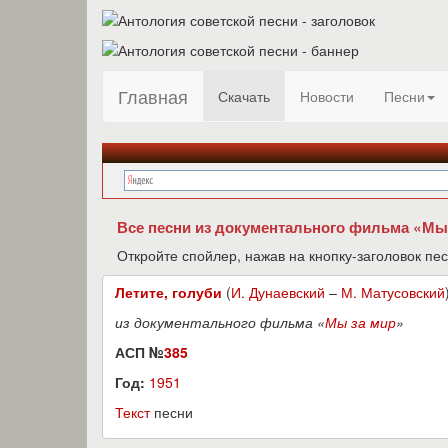
Главная
Скачать
Новости
Песни
Все песни из документального фильма «Мы 
Откройте спойлер, нажав на кнопку-заголовок пес
Летите, голуби
(
И. Дунаевский
–
М. Матусовский
из документального фильма «
Мы за мир
»
АСП №
385
Год:
1951
Текст
песни