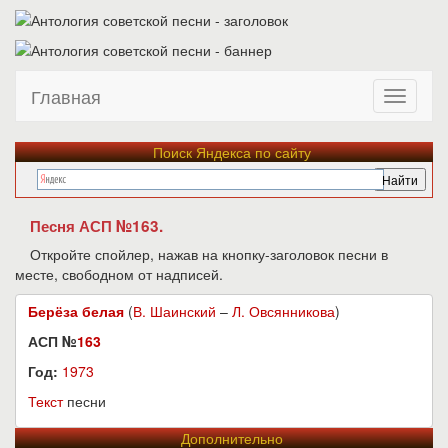
Главная
Поиск Яндекса по сайту
Песня АСП №163.
Откройте спойлер, нажав на кнопку-заголовок песни в
месте, свободном от надписей.
Берёза белая
(
В. Шаинский
–
Л. Овсянникова
)
АСП №
163
Год:
1973
Текст
песни
Дополнительно