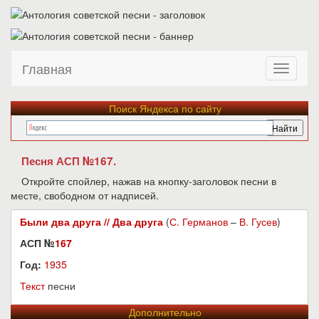
Главная
Поиск Яндекса по сайту
Песня АСП №167.
Откройте спойлер, нажав на кнопку-заголовок песни в
месте, свободном от надписей.
Были два друга // Два друга
(
С. Германов
–
В. Гусев
)
АСП №
167
Год:
1935
Текст
песни
Дополнительно