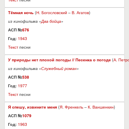
Тёмная ночь
(
Н. Богословский
–
В. Агатов
)
из кинофильма «
Два бойца
»
АСП №
676
Год:
1943
Текст
песни
У природы нет плохой погоды // Песенка о погоде
(
А. Петр
из кинофильма «
Служебный роман
»
АСП №
538
Год:
1977
Текст
песни
Я спешу, извините меня
(
Я. Френкель
–
К. Ваншенкин
)
АСП №
1079
Год:
1963