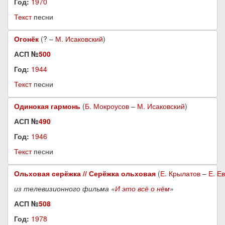
Год:
1970
Текст
песни
Огонёк
(? –
М. Исаковский
)
АСП №
500
Год:
1944
Текст
песни
Одинокая гармонь
(
Б. Мокроусов
–
М. Исаковский
)
АСП №
490
Год:
1946
Текст
песни
Ольховая серёжка // Серёжка ольховая
(
Е. Крылатов
–
Е. Е
из телевизионного фильма «
И это всё о нём
»
АСП №
508
Год:
1978