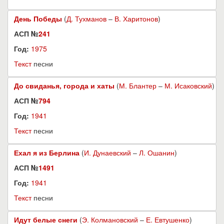
День Победы
(
Д. Тухманов
–
В. Харитонов
)
АСП №
241
Год:
1975
Текст
песни
До свиданья, города и хаты
(
М. Блантер
–
М. Исаковский
)
АСП №
794
Год:
1941
Текст
песни
Ехал я из Берлина
(
И. Дунаевский
–
Л. Ошанин
)
АСП №
1491
Год:
1941
Текст
песни
Идут белые снеги
(
Э. Колмановский
–
Е. Евтушенко
)