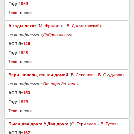
Год:
1969
Текст
песни
А годы летят
(
М. Фрадкин
–
Е. Долматовский
)
из кинофильма «
Добровольцы
»
АСП №
146
Год:
1958
Текст
песни
Бери шинель, пошли домой
(
В. Левашов
–
Б. Окуджава
)
из кинофильма «
От зари до зари
»
АСП №
153
Год:
1975
Текст
песни
Были два друга // Два друга
(
С. Германов
–
В. Гусев
)
АСП №
167