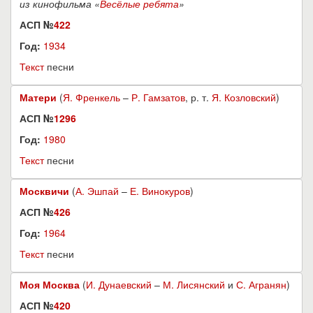
из кинофильма «
Весёлые ребята
»
АСП №
422
Год:
1934
Текст
песни
Матери
(
Я. Френкель
–
Р. Гамзатов
, р. т.
Я. Козловский
)
АСП №
1296
Год:
1980
Текст
песни
Москвичи
(
А. Эшпай
–
Е. Винокуров
)
АСП №
426
Год:
1964
Текст
песни
Моя Москва
(
И. Дунаевский
–
М. Лисянский
и
С. Агранян
)
АСП №
420