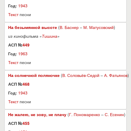
Год:
1943
Текст
песни
На безымянной высоте
(
В. Баснер
–
М. Матусовский
)
из кинофильма «
Тишина
»
АСП №
449
Год:
1963
Текст
песни
На солнечной поляночке
(
В. Соловьёв-Седой
–
А. Фатьянов
)
АСП №
468
Год:
1943
Текст
песни
Не жалею, не зову, не плачу
(
Г. Пономаренко
–
С. Есенин
)
АСП №
455