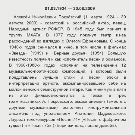
01.03.1924 — 30.08.2009
Алексе́й Никола́евич Покро́вский (1 марта 1924 - 30
августа 2009) - советский и российский актёр, певец,
Народный артист РСФСР. В 1945 году был принят в
труппу МХАТа. В 1977 году покинул театр из-за
расхождений во взглядах с Олегом Ефремовым. С конца
1940-х годов снимался в кино, в том числе в фильмах
«Звезда» (1949) и «Верные друзья» (1954). Большую
известность получил и как исполнитель песен и романсов.
В 1960-1980-х годах исполнил на телевидении 12
музыкально-поэтических композиций, в которых были
представлены лучшие стихи и песни эпохи в
интерпретации артиста, аккомпанировавшего себе на
малой венской семиструнной гитаре. Как минимум в пяти
из этих фильмов-концертов, а также в трёх
грампластинках А. Покровского, аккомпанемент (вместе с
другими музыкантами) исполняет инструментальный
ансамбль под управлением Анатолия Цадиковского.
Лауреат телеконкурсов «Песня-74» («Песня о фабричном
гудке») и «Песня-75» («Бери шинель, пошли домой»).