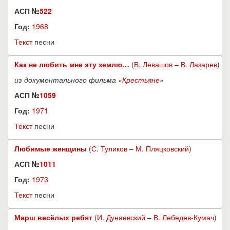
АСП №
522
Год:
1968
Текст
песни
Как не любить мне эту землю…
(
В. Левашов
–
В. Лазарев
)
из документального фильма «
Крестьяне
»
АСП №
1059
Год:
1971
Текст
песни
Любимые женщины
(
С. Туликов
–
М. Пляцковский
)
АСП №
1011
Год:
1973
Текст
песни
Марш весёлых ребят
(
И. Дунаевский
–
В. Лебедев-Кумач
)