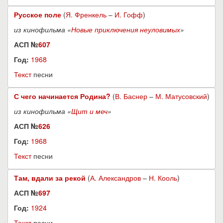
Русское поле
(
Я. Френкель
–
И. Гофф
)
из кинофильма «
Новые приключения неуловимых
»
АСП №
607
Год:
1968
Текст
песни
С чего начинается Родина?
(
В. Баснер
–
М. Матусовский
)
из кинофильма «
Щит и меч
»
АСП №
626
Год:
1968
Текст
песни
Там, вдали за рекой
(
А. Александров
–
Н. Кооль
)
АСП №
697
Год:
1924
Текст
песни