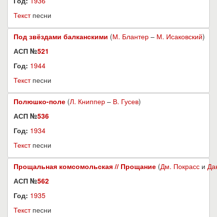
Год:
1936
Текст
песни
Под звёздами балканскими
(
М. Блантер
–
М. Исаковский
)
АСП №
521
Год:
1944
Текст
песни
Полюшко-поле
(
Л. Книппер
–
В. Гусев
)
АСП №
536
Год:
1934
Текст
песни
Прощальная комсомольская // Прощание
(
Дм. Покрасс
и
Да
АСП №
562
Год:
1935
Текст
песни