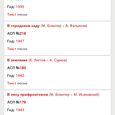
Год:
1935
Текст
песни
В городском саду
(
М. Блантер
–
А. Фатьянов
)
АСП №
218
Год:
1947
Текст
песни
В землянке
(
К. Листов
–
А. Сурков
)
АСП №
180
Год:
1942
Текст
песни
В лесу прифронтовом
(
М. Блантер
–
М. Исаковский
)
АСП №
179
Год:
1943