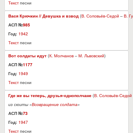
Текст
песни
Вася Крючкин // Девушка и взвод
(
В. Соловьёв-Седой
–
В. Г
АСП №
985
Год:
1942
Текст
песни
Вот солдаты идут
(
К. Молчанов
–
М. Львовский
)
АСП №
1177
Год:
1949
Текст
песни
Где же вы теперь, друзья-однополчане
(
В. Соловьёв-Седой
из сюиты «
Возвращение солдата
»
АСП №
73
Год:
1947
Текст
песни