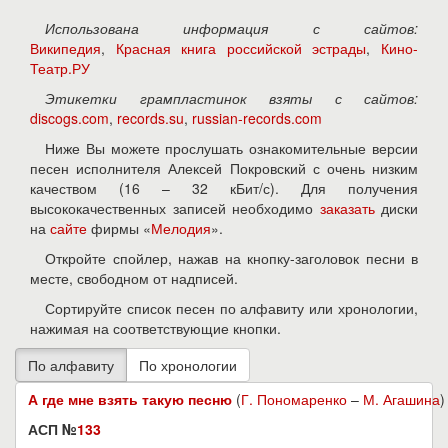
Использована информация с сайтов:
Википедия
,
Красная книга российской эстрады
,
Кино-
Театр.РУ
Этикетки грампластинок взяты с сайтов:
discogs.com
,
records.su
,
russian-records.com
Ниже Вы можете прослушать ознакомительные версии
песен исполнителя Алексей Покровский с очень низким
качеством (16 – 32 кБит/с). Для получения
высококачественных записей необходимо
заказать
диски
на
сайте
фирмы «
Мелодия
».
Откройте спойлер, нажав на кнопку-заголовок песни в
месте, свободном от надписей.
Сортируйте список песен по алфавиту или хронологии,
нажимая на соответствующие кнопки.
А где мне взять такую песню
(
Г. Пономаренко
–
М. Агашина
)
АСП №
133