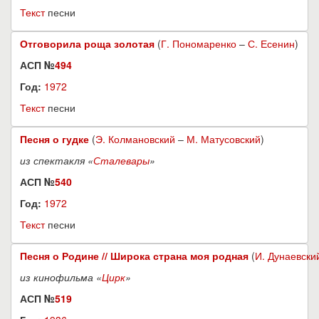
Текст
песни
Отговорила роща золотая
(
Г. Пономаренко
–
С. Есенин
)
АСП №
494
Год:
1972
Текст
песни
Песня о гудке
(
Э. Колмановский
–
М. Матусовский
)
из спектакля «
Сталевары
»
АСП №
540
Год:
1972
Текст
песни
Песня о Родине // Широка страна моя родная
(
И. Дунаевски
из кинофильма «
Цирк
»
АСП №
519