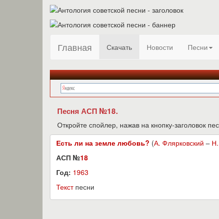
Главная
Скачать
Новости
Песни
Песня АСП №18.
Откройте спойлер, нажав на кнопку-заголовок пес
Есть ли на земле любовь?
(
А. Флярковский
–
Н.
АСП №
18
Год:
1963
Текст
песни