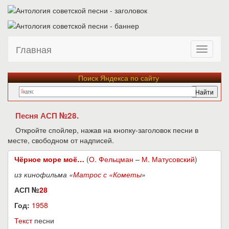
Главная
Поиск Яндекса по сайту
Песня АСП №28.
Откройте спойлер, нажав на кнопку-заголовок песни в
месте, свободном от надписей.
Чёрное море моё…
(
О. Фельцман
–
М. Матусовский
)
из кинофильма «
Матрос с «Кометы
»
АСП №
28
Год:
1958
Текст
песни