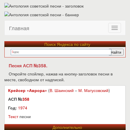
Главная
Поиск Яндекса по сайту
Песня АСП №358.
Откройте спойлер, нажав на кнопку-заголовок песни в
месте, свободном от надписей.
Крейсер «Аврора»
(
В. Шаинский
–
М. Матусовский
)
АСП №
358
Год:
1974
Текст
песни
Дополнительно