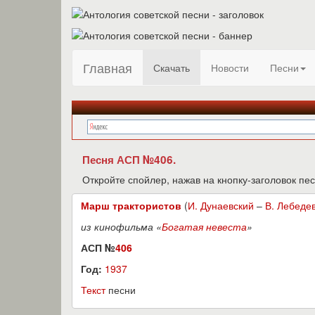
Главная
Скачать
Новости
Песни
Песня АСП №406.
Откройте спойлер, нажав на кнопку-заголовок пес
Марш трактористов
(
И. Дунаевский
–
В. Лебеде
из кинофильма «
Богатая невеста
»
АСП №
406
Год:
1937
Текст
песни