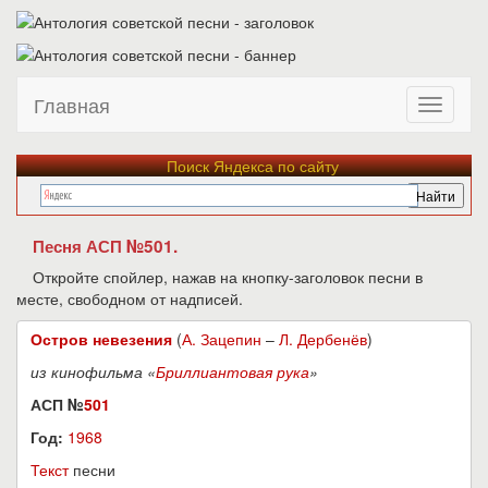
Главная
Поиск Яндекса по сайту
Песня АСП №501.
Откройте спойлер, нажав на кнопку-заголовок песни в
месте, свободном от надписей.
Остров невезения
(
А. Зацепин
–
Л. Дербенёв
)
из кинофильма «
Бриллиантовая рука
»
АСП №
501
Год:
1968
Текст
песни