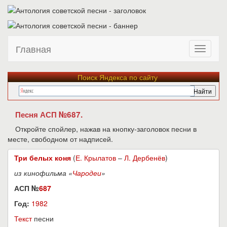
Главная
Поиск Яндекса по сайту
Песня АСП №687.
Откройте спойлер, нажав на кнопку-заголовок песни в
месте, свободном от надписей.
Три белых коня
(
Е. Крылатов
–
Л. Дербенёв
)
из кинофильма «
Чародеи
»
АСП №
687
Год:
1982
Текст
песни