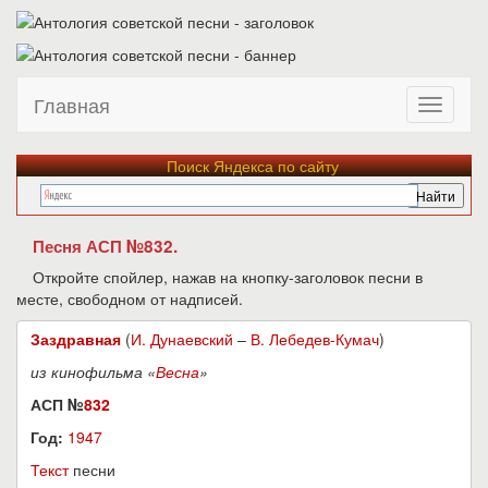
Главная
Поиск Яндекса по сайту
Песня АСП №832.
Откройте спойлер, нажав на кнопку-заголовок песни в
месте, свободном от надписей.
Заздравная
(
И. Дунаевский
–
В. Лебедев-Кумач
)
из кинофильма «
Весна
»
АСП №
832
Год:
1947
Текст
песни