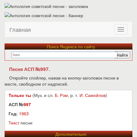
Главная
Поиск Яндекса по сайту
Песня АСП №997.
Откройте спойлер, нажав на кнопку-заголовок песни в
месте, свободном от надписей.
Только ты
(Муз. и сл.
Б. Рэм
, р. т.
И. Самойлов
)
АСП №
997
Год:
1963
Текст
песни
Дополнительно