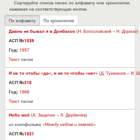
Сортируйте список песен по алфавиту или хронологии,
нажимая на соответствующие кнопки.
Давно не бывал я в Донбассе
(
Н. Богословский
–
Н. Доризо
)
АСП №
1039
Год:
1957
Текст
песни
И не то чтобы «да», и не то чтобы «нет»
(
Д. Тухманов
–
И. 
АСП №
318
Год:
1968
Текст
песни
Небо моё
(
А. Зацепин
–
Л. Дербенёв
)
из кинофильма «
Между небом и землёй
»
АСП №
1521