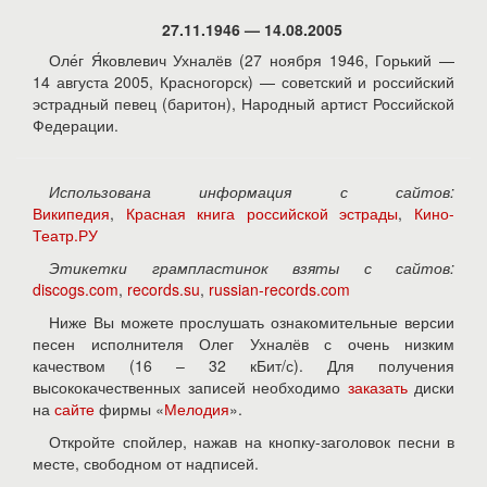
27.11.1946 — 14.08.2005
Оле́г Я́ковлевич Ухналёв (27 ноября 1946, Горький —
14 августа 2005, Красногорск) — советский и российский
эстрадный певец (баритон), Народный артист Российской
Федерации.
Использована информация с сайтов:
Википедия
,
Красная книга российской эстрады
,
Кино-
Театр.РУ
Этикетки грампластинок взяты с сайтов:
discogs.com
,
records.su
,
russian-records.com
Ниже Вы можете прослушать ознакомительные версии
песен исполнителя Олег Ухналёв с очень низким
качеством (16 – 32 кБит/с). Для получения
высококачественных записей необходимо
заказать
диски
на
сайте
фирмы «
Мелодия
».
Откройте спойлер, нажав на кнопку-заголовок песни в
месте, свободном от надписей.