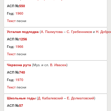
АСП №
550
Год:
1960
Текст
песни
Усталая подлодка
(
А. Пахмутова
–
С. Гребенников
и
Н. Добро
АСП №
1256
Год:
1966
Текст
песни
Червона рута
(Муз. и сл.
В. Ивасюк
)
АСП №
740
Год:
1970
Текст
песни
Школьные годы
(
Д. Кабалевский
–
Е. Долматовский
)
АСП №
57