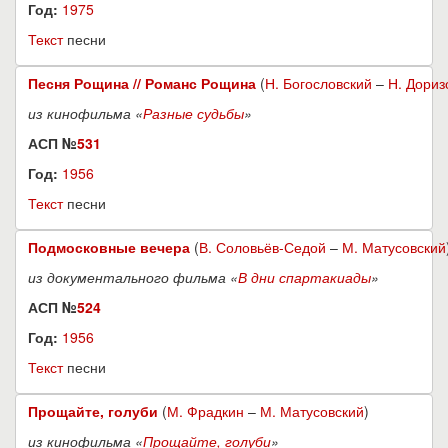
Год:
1975
Текст
песни
Песня Рощина // Романс Рощина
(
Н. Богословский
–
Н. Дориз
из кинофильма «
Разные судьбы
»
АСП №
531
Год:
1956
Текст
песни
Подмосковные вечера
(
В. Соловьёв-Седой
–
М. Матусовский
из документального фильма «
В дни спартакиады
»
АСП №
524
Год:
1956
Текст
песни
Прощайте, голуби
(
М. Фрадкин
–
М. Матусовский
)
из кинофильма «
Прощайте, голуби
»