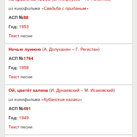
из кинофильма «
Свадьба с приданым
»
АСП №
88
Год:
1953
Текст
песни
Ночью лунною
(
А. Долуханян
–
Г. Регистан
)
АСП №
1764
Год:
1958
Текст
песни
Ой, цветёт калина
(
И. Дунаевский
–
М. Исаковский
)
из кинофильма «
Кубанские казаки
»
АСП №
491
Год:
1949
Текст
песни