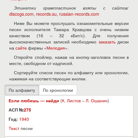
Этикетки грампластинок взяты с сайтов:
discogs.com
,
records.su
,
russian-records.com
Ниже Вы можете прослушать ознакомительные версии
песен исполнителя Тамара Кравцова с очень низким
качеством (16 – 32 кБит/с). Для получения
высококачественных записей необходимо
заказать
диски
на
сайте
фирмы «
Мелодия
».
Откройте спойлер, нажав на кнопку-заголовок песни в
месте, свободном от надписей.
Сортируйте список песен по алфавиту или хронологии,
нажимая на соответствующие кнопки.
Если любишь — найди
(
К. Листов
–
Л. Ошанин
)
АСП №
275
Год:
1940
Текст
песни