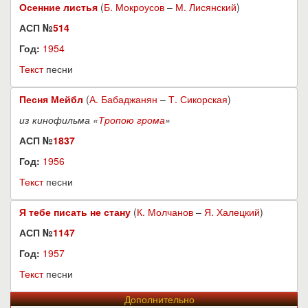
Осенние листья
(
Б. Мокроусов
–
М. Лисянский
)
АСП №
514
Год:
1954
Текст
песни
Песня Мейбл
(
А. Бабаджанян
–
Т. Сикорская
)
из кинофильма «
Тропою грома
»
АСП №
1837
Год:
1956
Текст
песни
Я тебе писать не стану
(
К. Молчанов
–
Я. Халецкий
)
АСП №
1147
Год:
1957
Текст
песни
Дополнительно