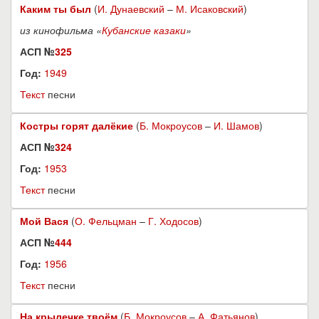
Каким ты был
(
И. Дунаевский
–
М. Исаковский
)
из кинофильма «
Кубанские казаки
»
АСП №
325
Год:
1949
Текст
песни
Костры горят далёкие
(
Б. Мокроусов
–
И. Шамов
)
АСП №
324
Год:
1953
Текст
песни
Мой Вася
(
О. Фельцман
–
Г. Ходосов
)
АСП №
444
Год:
1956
Текст
песни
На крылечке твоём
(
Б. Мокроусов
–
А. Фатьянов
)