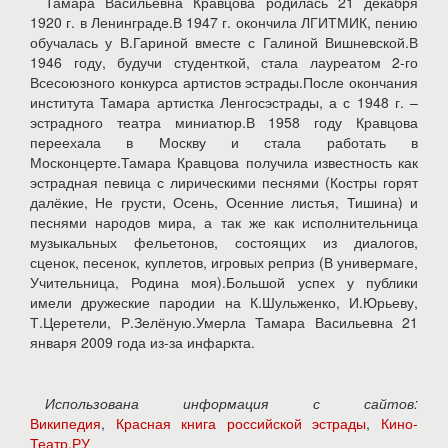
Тамара Васильевна Кравцова родилась 21 декабря
1920 г. в Ленинграде.В 1947 г. окончила ЛГИТМИК, пению
обучалась у В.Гариной вместе с Галиной Вишневской.В
1946 году, будучи студенткой, стала лауреатом 2-го
Всесоюзного конкурса артистов эстрады.После окончания
института Тамара артистка Ленгосэстрады, а с 1948 г. –
эстрадного театра миниатюр.В 1958 году Кравцова
переехала в Москву и стала работать в
Москонцерте.Тамара Кравцова получила известность как
эстрадная певица с лирическими песнями (Костры горят
далёкие, Не грусти, Осень, Осенние листья, Тишина) и
песнями народов мира, а так же как исполнительница
музыкальных фельетонов, состоящих из диалогов,
сценок, песенок, куплетов, игровых реприз (В универмаге,
Учительница, Родина моя).Большой успех у публики
имели дружеские пародии на К.Шульженко, И.Юрьеву,
Т.Церетели, Р.Зелёную.Умерла Тамара Васильевна 21
января 2009 года из-за инфаркта.
Использована информация с сайтов:
Википедия
,
Красная книга российской эстрады
,
Кино-
Театр.РУ