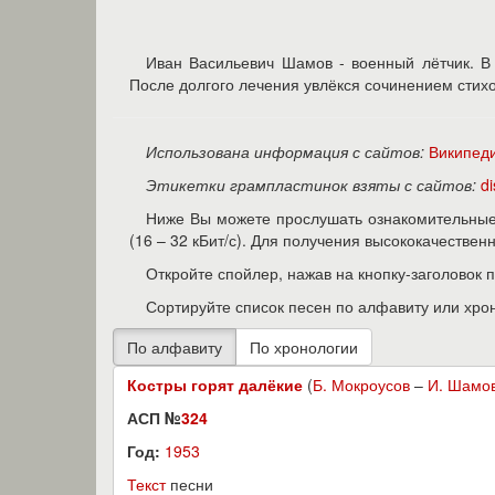
Иван Васильевич Шамов - военный лётчик. В 
После долгого лечения увлёкся сочинением стихо
Использована информация с сайтов:
Википед
Этикетки грампластинок взяты с сайтов:
d
Ниже Вы можете прослушать ознакомительные 
(16 – 32 кБит/с). Для получения высококачестве
Откройте спойлер, нажав на кнопку-заголовок 
Сортируйте список песен по алфавиту или хро
Костры горят далёкие
(
Б. Мокроусов
–
И. Шамо
АСП №
324
Год:
1953
Текст
песни