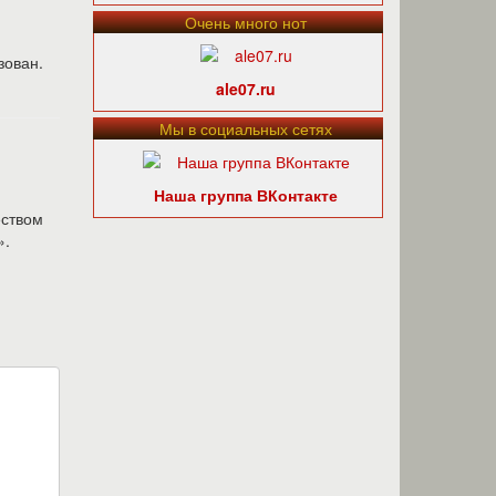
Очень много нот
зован.
ale07.ru
Мы в социальных сетях
Наша группа ВКонтакте
еством
».