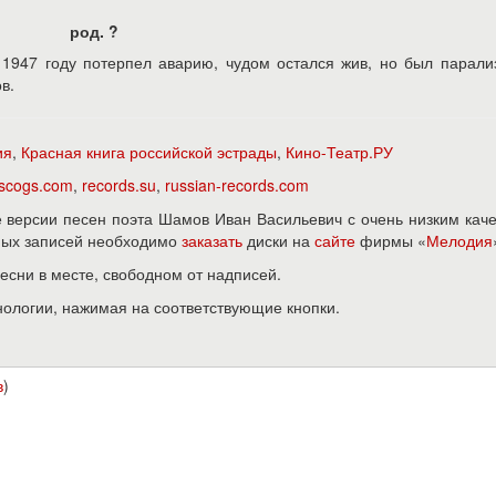
род. ?
1947 году потерпел аварию, чудом остался жив, но был парали
в.
ия
,
Красная книга российской эстрады
,
Кино-Театр.РУ
iscogs.com
,
records.su
,
russian-records.com
версии песен поэта Шамов Иван Васильевич с очень низким кач
нных записей необходимо
заказать
диски на
сайте
фирмы «
Мелодия
песни в месте, свободном от надписей.
нологии, нажимая на соответствующие кнопки.
в
)