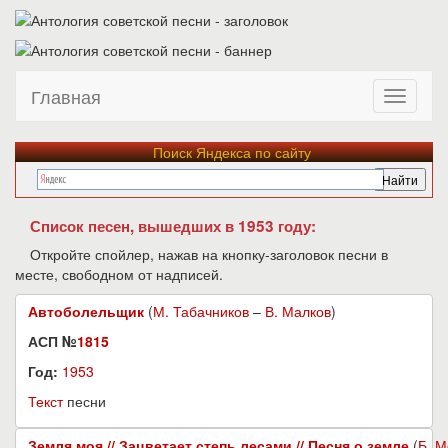
Главная
Поиск Яндекса по сайту
Список песен, вышедших в 1953 году:
Откройте спойлер, нажав на кнопку-заголовок песни в
месте, свободном от надписей.
Автоболельщик
(
М. Табачников
–
В. Малков
)
АСП №
1815
Год:
1953
Текст
песни
Земля моя // Зацветает степь лесами // Песня о земле
(
Б. М