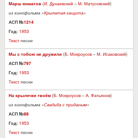
Марш юннатов
(
И. Дунаевский
–
М. Матусовский
)
из кинофильма «
Крылатая защита
»
АСП №
1214
Год:
1953
Текст
песни
Мы с тобою не дружили
(
Б. Мокроусов
–
М. Исаковский
)
АСП №
797
Год:
1953
Текст
песни
На крылечке твоём
(
Б. Мокроусов
–
А. Фатьянов
)
из кинофильма «
Свадьба с приданым
»
АСП №
88
Год:
1953
Текст
песни