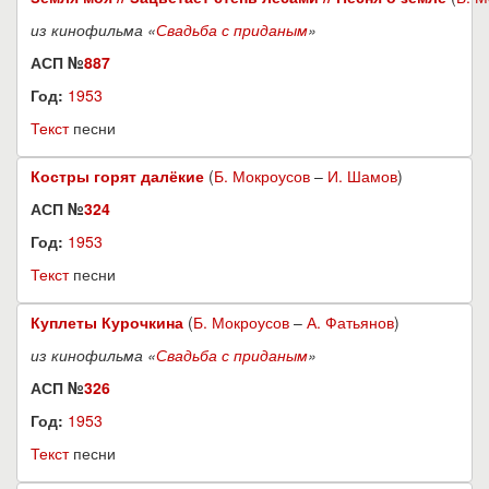
из кинофильма «
Свадьба с приданым
»
АСП №
887
Год:
1953
Текст
песни
Костры горят далёкие
(
Б. Мокроусов
–
И. Шамов
)
АСП №
324
Год:
1953
Текст
песни
Куплеты Курочкина
(
Б. Мокроусов
–
А. Фатьянов
)
из кинофильма «
Свадьба с приданым
»
АСП №
326
Год:
1953
Текст
песни