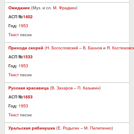
Ожидание
(Муз. и сл.
М. Фрадкин
)
АСП №
1402
Год:
1953
Текст
песни
Приходи скорей
(
Н. Богословский
–
В. Бахнов
и
Я. Костюковс
АСП №
1533
Год:
1953
Текст
песни
Русская красавица
(
В. Захаров
–
П. Казьмин
)
АСП №
1653
Год:
1953
Текст
песни
Уральская рябинушка
(
Е. Родыгин
–
М. Пилипенко
)