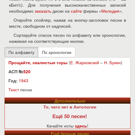
кБит/с). Для получения высококачественных записей
необходимо
заказать
диски на
сайте
фирмы «
Мелодия
».
Откройте спойлер, нажав на кнопку-заголовок песни в
месте, свободном от надписей.
Сортируйте список песен по алфавиту или хронологии,
нажимая на соответствующие кнопки.
Прощайте, скалистые горы
(
Е. Жарковский
–
Н. Букин
)
АСП №
520
Год:
1943
Текст
песни
Дополнительно
То, чего нет в Антологии
Ещё 50 песен!
Качайте ноты
здесь
!
Ещё больше песен