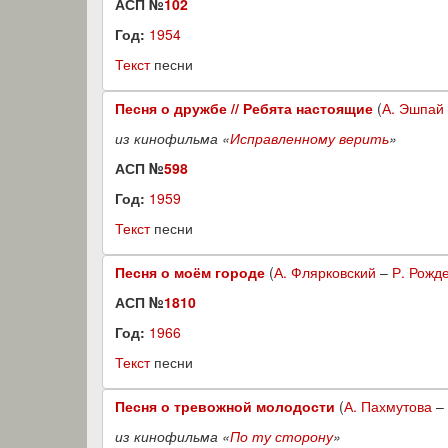
АСП №
102
Год:
1954
Текст
песни
Песня о дружбе // Ребята настоящие
(
А. Эшпай
из кинофильма «
Исправленному верить
»
АСП №
598
Год:
1959
Текст
песни
Песня о моём городе
(
А. Флярковский
–
Р. Рожд
АСП №
1810
Год:
1966
Текст
песни
Песня о тревожной молодости
(
А. Пахмутова
–
из кинофильма «
По ту сторону
»