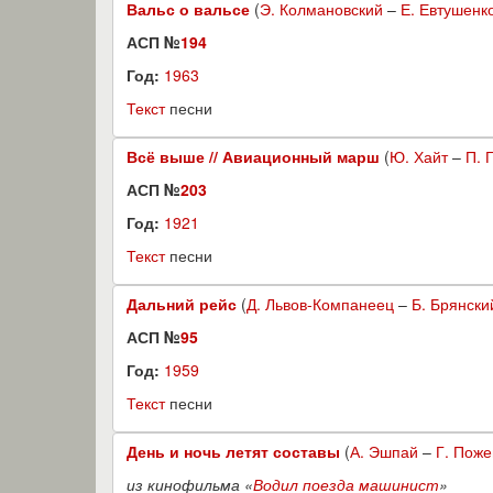
Вальс о вальсе
(
Э. Колмановский
–
Е. Евтушенк
АСП №
194
Год:
1963
Текст
песни
Всё выше // Авиационный марш
(
Ю. Хайт
–
П. 
АСП №
203
Год:
1921
Текст
песни
Дальний рейс
(
Д. Львов-Компанеец
–
Б. Брянски
АСП №
95
Год:
1959
Текст
песни
День и ночь летят составы
(
А. Эшпай
–
Г. Пож
из кинофильма «
Водил поезда машинист
»