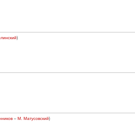
елинский
)
нников
–
М. Матусовский
)