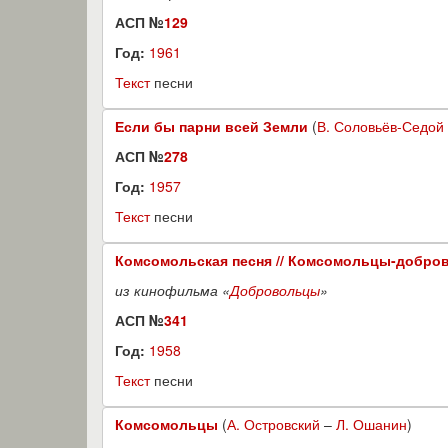
АСП №
129
Год:
1961
Текст
песни
Если бы парни всей Земли
(
В. Соловьёв-Седой
АСП №
278
Год:
1957
Текст
песни
Комсомольская песня // Комсомольцы-добр
из кинофильма «
Добровольцы
»
АСП №
341
Год:
1958
Текст
песни
Комсомольцы
(
А. Островский
–
Л. Ошанин
)