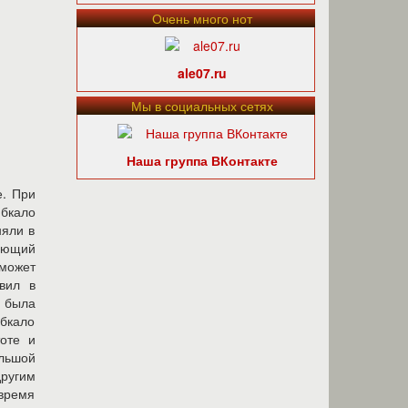
Очень много нот
ale07.ru
Мы в социальных сетях
Наша группа ВКонтакте
е. При
ибкало
няли в
сающий
сможет
вил в
 была
бкало
тоте и
ольшой
другим
 время