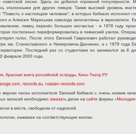
 советской песни. Здесь он добился огромной популярности. 
сь эталонными для других певцов. Также высокий уровень маст
 "Повесть о настоящем человеке", в которых Кибкало исполнял г
ого и Алексея Маресьева навсегда запечатлены в звукозаписи. Е
ожалению, певец перенёс большое несчастье - в 1976 году про
оторая постепенно переформировалась в певческий узелок. Опера
терял голос. После этого Евгений Гаврилович работал руковод
ре им. Станиславского и Немировича-Данченко, а с 1979 года Е
серватории. Последний раз со студентами он занимался за 6 д
12 февраля 2003 года.
ия
,
Красная книга российской эстрады
,
Кино-Театр.РУ
iscogs.com
,
records.su
,
russian-records.com
версии песен исполнителя Евгений Кибкало с очень низким кач
нных записей необходимо
заказать
диски на
сайте
фирмы «
Мелодия
песни в месте, свободном от надписей.
нологии, нажимая на соответствующие кнопки.