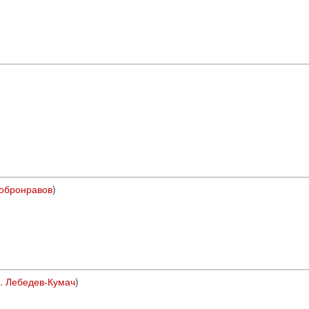
Добронравов
)
. Лебедев-Кумач
)