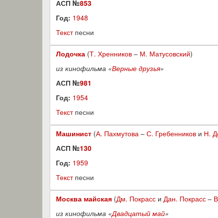
АСП №
853
Год:
1948
Текст
песни
Лодочка
(
Т. Хренников
–
М. Матусовский
)
из кинофильма «
Верные друзья
»
АСП №
981
Год:
1954
Текст
песни
Машинист
(
А. Пахмутова
–
С. Гребенников
и
Н. 
АСП №
130
Год:
1959
Текст
песни
Москва майская
(
Дм. Покрасс
и
Дан. Покрасс
–
В
из кинофильма «
Двадцатый май
»