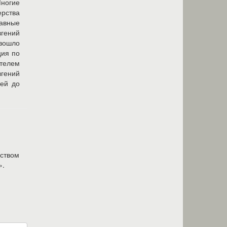
Многие
ерства
лавные
вгений
изошло
ция по
ителем
вгений
ней до
еством
».