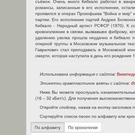
съёмок. Очень много Кибкало работал в жанре
романсы, записанные в его исполнении, остали
проявился в операх Прокофьева "Война и мир" и
партии. Его исполнение партий Андрея Болконск
Кибкало - Народный артист РСФСР (1970). К с
кровоизлияние в связки, вызвавшее фиброму, к
удалению узелка прошла неудачно и Кибкало по
оперной труппы в Московском музыкальном теат
Гаврилович стал преподавать в Московской кон
смерти, которая наступила в день его рождения 
Использована информация с сайтов:
Википед
Этикетки грампластинок взяты с сайтов:
d
Ниже Вы можете прослушать ознакомительные 
(16 – 32 кБит/с). Для получения высококачестве
Откройте спойлер, нажав на кнопку-заголовок 
Сортируйте список песен по алфавиту или хро