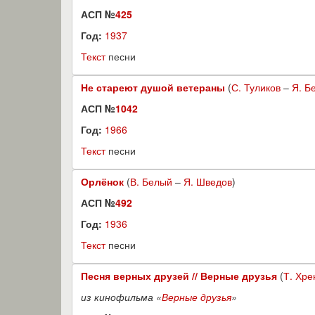
АСП №
425
Год:
1937
Текст
песни
Не стареют душой ветераны
(
С. Туликов
–
Я. Б
АСП №
1042
Год:
1966
Текст
песни
Орлёнок
(
В. Белый
–
Я. Шведов
)
АСП №
492
Год:
1936
Текст
песни
Песня верных друзей // Верные друзья
(
Т. Хре
из кинофильма «
Верные друзья
»