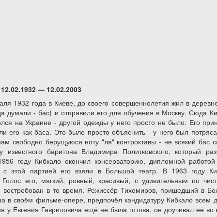
12.02.1932 — 12.02.2003
аля 1932 года в Киеве, до своего совершеннолетия жил в деревн
гда думали - бас) и отправили его для обучения в Москву. Сюда К
лся на Украине - другой одежды у него просто не было. Его при
ли его как баса. Это было просто объяснить - у него был потря
 нам свободно берущуюся ноту "ля" контроктавы - не всякий бас 
у известного баритона Владимира Политковского, который раз
1956 году Кибкало окончил консерваторию, дипломной работой
- с этой партией его взяли в Большой театр. В 1963 году Ки
 Голос его, мягкий, ровный, красивый, с удивительным по чис
е востребован в то время. Режиссёр Тихомиров, пришедший в Б
ина в своём фильме-опере, предпочёл кандидатуру Кибкало всем 
ия у Евгения Гавриловича ещё не была готова, он доучивал её во