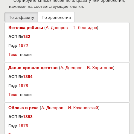
Сортируйте список песен по алфавиту или хронологии,
нажимая на соответствующие кнопки.
Веточка рябины
(
А. Днепров
–
П. Леонидов
)
АСП №
182
Год:
1972
Текст
песни
Давно прошло детство
(
А. Днепров
–
В. Харитонов
)
АСП №
1384
Год:
1978
Текст
песни
Облака в реке
(
А. Днепров
–
И. Кохановский
)
АСП №
1383
Год:
1976