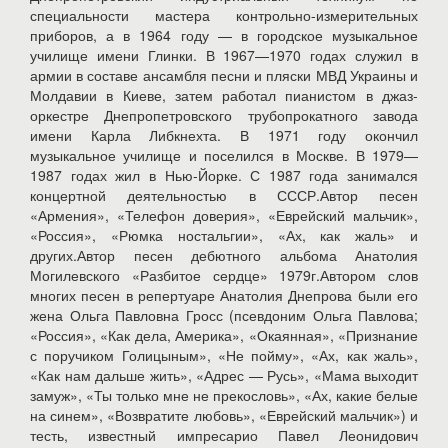
специальности мастера контрольно-измерительных
приборов, а в 1964 году — в городское музыкальное
училище имени Глинки. В 1967—1970 годах служил в
армии в составе ансамбля песни и пляски МВД Украины и
Молдавии в Киеве, затем работал пианистом в джаз-
оркестре Днепропетровского трубопрокатного завода
имени Карла Либкнехта. В 1971 году окончил
музыкальное училище и поселился в Москве. В 1979—
1987 годах жил в Нью-Йорке. С 1987 года занимался
концертной деятельностью в СССР.Автор песен
«Армения», «Телефон доверия», «Еврейский мальчик»,
«Россия», «Рюмка ностальгии», «Ах, как жаль» и
других.Автор песен дебютного альбома Анатолия
Могилевского «Разбитое сердце» 1979г.Автором слов
многих песен в репертуаре Анатолия Днепрова были его
жена Ольга Павловна Гросс (псевдоним Ольга Павлова;
«Россия», «Как дела, Америка», «Окаянная», «Признание
с поручиком Голицыным», «Не пойму», «Ах, как жаль»,
«Как нам дальше жить», «Адрес — Русь», «Мама выходит
замуж», «Ты только мне не прекословь», «Ах, какие белые
на синем», «Возвратите любовь», «Еврейский мальчик») и
тесть, известный импресарио Павел Леонидович