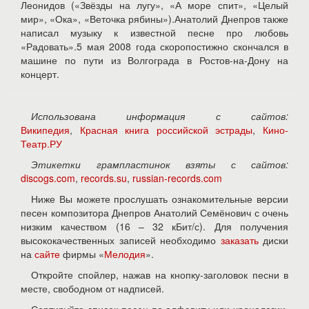
Леонидов («Звёзды на лугу», «А море спит», «Целый
мир», «Ока», «Веточка рябины»).Анатолий Днепров также
написал музыку к известной песне про любовь
«Радовать».5 мая 2008 года скоропостижно скончался в
машине по пути из Волгограда в Ростов-на-Дону на
концерт.
Использована информация с сайтов:
Википедия
,
Красная книга российской эстрады
,
Кино-
Театр.РУ
Этикетки грампластинок взяты с сайтов:
discogs.com
,
records.su
,
russian-records.com
Ниже Вы можете прослушать ознакомительные версии
песен композитора Днепров Анатолий Семёнович с очень
низким качеством (16 – 32 кБит/с). Для получения
высококачественных записей необходимо
заказать
диски
на
сайте
фирмы «
Мелодия
».
Откройте спойлер, нажав на кнопку-заголовок песни в
месте, свободном от надписей.