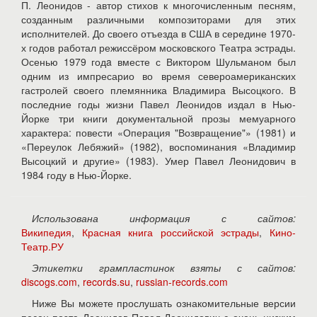
П. Леонидов - автор стихов к многочисленным песням,
созданным различными композиторами для этих
исполнителей. До своего отъезда в США в середине 1970-
х годов работал режиссёром московского Театра эстрады.
Осенью 1979 годa вместе с Виктором Шульманом был
одним из импресарио во время североамериканских
гастролей своего племянника Владимира Высоцкого. В
последние годы жизни Павел Леонидов издал в Нью-
Йорке три книги документальной прозы мемуарного
характера: повести «Операция "Возвращение"» (1981) и
«Переулок Лебяжий» (1982), воспоминания «Владимир
Высоцкий и другие» (1983). Умер Павел Леонидович в
1984 году в Нью-Йорке.
Использована информация с сайтов:
Википедия
,
Красная книга российской эстрады
,
Кино-
Театр.РУ
Этикетки грампластинок взяты с сайтов:
discogs.com
,
records.su
,
russian-records.com
Ниже Вы можете прослушать ознакомительные версии