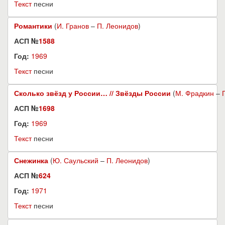
Текст
песни
Романтики
(
И. Гранов
–
П. Леонидов
)
АСП №
1588
Год:
1969
Текст
песни
Сколько звёзд у России… // Звёзды России
(
М. Фрадкин
–
АСП №
1698
Год:
1969
Текст
песни
Снежинка
(
Ю. Саульский
–
П. Леонидов
)
АСП №
624
Год:
1971
Текст
песни