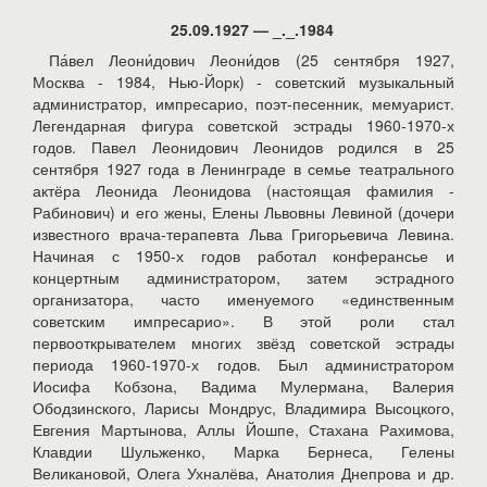
25.09.1927 — _._.1984
Па́вел Леони́дович Леони́дов (25 сентября 1927,
Москва - 1984, Нью-Йорк) - советский музыкальный
администратор, импресарио, поэт-песенник, мемуарист.
Легендарная фигура советской эстрады 1960-1970-х
годов. Павел Леонидович Леонидов родился в 25
сентября 1927 года в Ленинграде в семье театрального
актёра Леонида Леонидова (настоящая фамилия -
Рабинович) и его жены, Елены Львовны Левиной (дочери
известного врача-терапевта Льва Григорьевича Левина.
Начиная с 1950-х годов работал конферансье и
концертным администратором, затем эстрадного
организатора, часто именуемого «единственным
советским импресарио». В этой роли стал
первооткрывателем многих звёзд советской эстрады
периода 1960-1970-х годов. Был администратором
Иосифа Кобзона, Вадима Мулермана, Валерия
Ободзинского, Ларисы Мондрус, Владимира Высоцкого,
Евгения Мартынова, Аллы Йошпе, Стахана Рахимова,
Клавдии Шульженко, Марка Бернеса, Гелены
Великановой, Олега Ухналёва, Анатолия Днепрова и др.