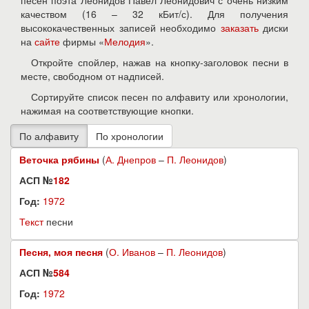
песен поэта Леонидов Павел Леонидович с очень низким
качеством (16 – 32 кБит/с). Для получения
высококачественных записей необходимо
заказать
диски
на
сайте
фирмы «
Мелодия
».
Откройте спойлер, нажав на кнопку-заголовок песни в
месте, свободном от надписей.
Сортируйте список песен по алфавиту или хронологии,
нажимая на соответствующие кнопки.
Веточка рябины
(
А. Днепров
–
П. Леонидов
)
АСП №
182
Год:
1972
Текст
песни
Песня, моя песня
(
О. Иванов
–
П. Леонидов
)
АСП №
584
Год:
1972