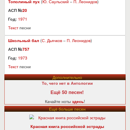
Тополиный пух
(
Ю. Саульский
–
П. Леонидов
)
АСП №
20
Год:
1971
Текст
песни
Школьный бал
(
С. Дьячков
–
П. Леонидов
)
АСП №
757
Год:
1973
Текст
песни
Дополнительно
То, чего нет в Антологии
Ещё 50 песен!
Качайте ноты
здесь
!
Ещё больше песен
Красная книга российской эстрады