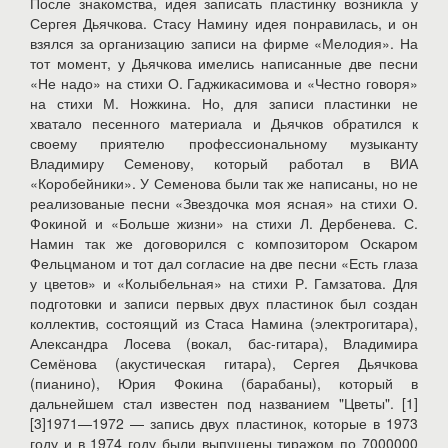
После знакомства, идея записать пластинку возникла у
Сергея Дьячкова. Стасу Намину идея понравилась, и он
взялся за организацию записи на фирме «Мелодия». На
тот момент, у Дьячкова имелись написанные две песни
«Не надо» на стихи О. Гаджикасимова и «Честно говоря»
на стихи М. Ножкина. Но, для записи пластинки не
хватало песенного материала и Дьячков обратился к
своему приятелю профессиональному музыканту
Владимиру Семенову, который работал в ВИА
«Коробейники». У Семенова были так же написаны, но не
реализованые песни «Звездочка моя ясная» на стихи О.
Фокиной и «Больше жизни» на стихи Л. Дербенева. С.
Намин так же договорился с композитором Оскаром
Фельцманом и тот дал согласие на две песни «Есть глаза
у цветов» и «Колыбельная» на стихи Р. Гамзатова. Для
подготовки и записи первых двух пластинок был создан
коллектив, состоящий из Стаса Намина (электрогитара),
Александра Лосева (вокал, бас-гитара), Владимира
Семёнова (акустическая гитара), Сергея Дьячкова
(пианино), Юрия Фокина (барабаны), который в
дальнейшем стал известен под названием "Цветы". [1]
[3]1971—1972 — запись двух пластинок, которые в 1973
году и в 1974 году были выпущены тиражом по 7000000