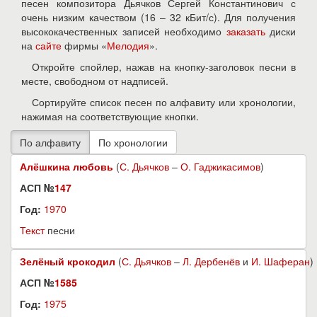
песен композитора Дьячков Сергей Константинович с
очень низким качеством (16 – 32 кБит/с). Для получения
высококачественных записей необходимо
заказать
диски
на
сайте
фирмы «
Мелодия
».
Откройте спойлер, нажав на кнопку-заголовок песни в
месте, свободном от надписей.
Сортируйте список песен по алфавиту или хронологии,
нажимая на соответствующие кнопки.
Алёшкина любовь
(
С. Дьячков
–
О. Гаджикасимов
)
АСП №
147
Год:
1970
Текст
песни
Зелёный крокодил
(
С. Дьячков
–
Л. Дербенёв
и
И. Шаферан
)
АСП №
1585
Год:
1975