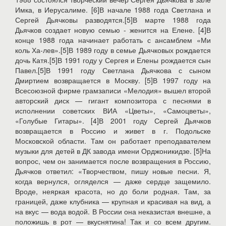
Имка, в Иерусалиме. [6]В начале 1988 года Светлана и
Сергей Дьячковы разводятся.[5]В марте 1988 года
Дьячков создает новую семью - женится на Елене. [4]В
конце 1988 года начинает работать с ансамблем «Ми
коль Ха-лев».[5]В 1989 году в семье Дьячковых рождается
дочь Катя.[5]В 1991 году у Сергея и Елены рождается сын
Павел.[5]В 1991 году Светлана Дьячкова с сыном
Дмиртием возвращается в Москву. [5]В 1997 году на
Всесоюзной фирме грамзаписи «Мелодия» вышел второй
авторский диск — гигант композитора с песнями в
исполнении советских ВИА «Цветы», «Самоцветы»,
«Голубые Гитары». [4]В 2001 году Сергей Дьячков
возвращается в Россию и живет в г. Подольске
Московской области. Там он работает преподавателем
музыки для детей в ДК завода имени Орджоникидзе. [5]На
вопрос, чем он занимается после возвращения в Россию,
Дьячков ответил: «Творчеством, пишу новые песни. Я,
когда вернулся, огляделся — даже сердце защемило.
Вроде, неяркая красота, но до боли родная. Там, за
границей, даже клубника — крупная и красивая на вид, а
на вкус — вода водой. В России она неказистая внешне, а
положишь в рот — вкуснятина! Так и со всем другим.