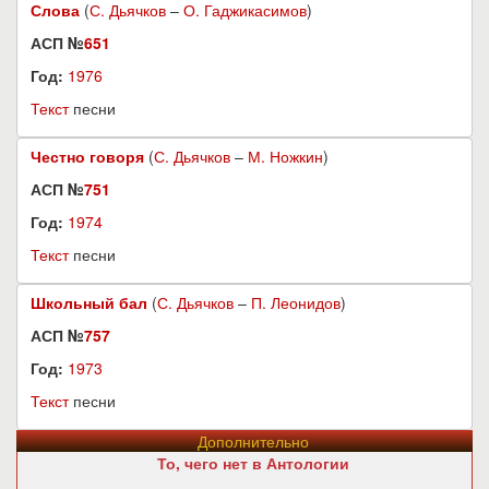
Слова
(
С. Дьячков
–
О. Гаджикасимов
)
АСП №
651
Год:
1976
Текст
песни
Честно говоря
(
С. Дьячков
–
М. Ножкин
)
АСП №
751
Год:
1974
Текст
песни
Школьный бал
(
С. Дьячков
–
П. Леонидов
)
АСП №
757
Год:
1973
Текст
песни
Дополнительно
То, чего нет в Антологии