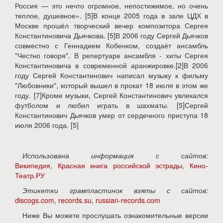
Россия — это нечто огромное, непостижимое, но очень
теплое, душевное». [5]В конце 2005 года в зале ЦДХ в
Москве прошёл творческий вечер композитора Сергея
Константиновича Дьячкова. [5]В 2006 году Сергей Дьячков
совместно с Геннадием Кобенком, создаёт ансамбль
"Честно говоря". В репертуаре ансамбля - хиты Сергея
Константиновича в современной аранжировке.[2]В 2006
году Сергей Константинович написал музыку к фильму
"Любовники", который вышел в прокат 18 июля в этом же
году. [7]Кроме музыки, Сергей Константинович увлекался
футболом и любил играть в шахматы. [5]Сергей
Константинович Дьячков умер от сердечного приступа 18
июля 2006 года. [5]
Использована информация с сайтов:
Википедия
,
Красная книга российской эстрады
,
Кино-
Театр.РУ
Этикетки грампластинок взяты с сайтов:
discogs.com
,
records.su
,
russian-records.com
Ниже Вы можете прослушать ознакомительные версии