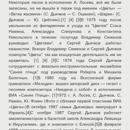
Некоторые песни в исполнении А. Лосева, всё же были
записаны, но не вышли в тираж под именем «Цветы» —
«Ветка жасмина» (С. Дьячков — С. Ошанин), «Шарик» (С.
Дьячков — Ю. Цейтлин).[1] [4] [3]В 1975 году после
увольнения из филармонии и ухода из "Цветов" Стаса
Намина, Александра Слизунова и Константина
Никольского в течение полугода Владимир Семенов
руководил "Цветами", а Сергей Дьячков работал
пианистом. Вскоре Владимир Семенов и Сергей Дьячков
покинули "Цветы" так как концертная деятельность им не
нравилась. [1] [4] [3]С 1976 года Сергей Дьячков
сотрудничает с вокально-инструментальным ансамблем
"Синяя птица" под руководством Роберта и Михаила
Болотных. [1]В 1980 году на Всесоюзной фирме
грамзаписи «Мелодия» вышел авторский диск — гигант с
песнями композитора «Наедине с собой» в исполнении
ВИА «Синяя Птица». [1]1972 г. А. Лосев, С. Дьячков, С.
Намин, Ю. Фокин (Фото с обложки первой пластинки ВИА
«Цветы»)В октябре 1987 семья Дьячковых эмигрирует в
Израиль.[4]С ноября 1987 Сергей Дьячков работает
аккомпаниатором в балетной школе Александра Лившица
в Иерусалиме, где и знакомится с Еленой.[5]В феврале
1988 состоялся творческий вечер Сергея Дьячкова в зале