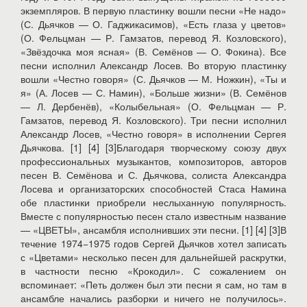
экземпляров. В первую пластинку вошли песни «Не надо»
(С. Дьячков — О. Гаджикасимов), «Есть глаза у цветов»
(О. Фельцман — Р. Гамзатов, перевод Я. Козловского),
«Звёздочка моя ясная» (В. Семёнов — О. Фокина). Все
песни исполнил Александр Лосев. Во вторую пластинку
вошли «Честно говоря» (С. Дьячков — М. Ножкин), «Ты и
я» (А. Лосев — С. Намин), «Больше жизни» (В. Семёнов
— Л. Дербенёв), «Колыбельная» (О. Фельцман — Р.
Гамзатов, перевод Я. Козловского). Три песни исполнил
Александр Лосев, «Честно говоря» в исполнении Сергея
Дьячкова. [1] [4] [3]Благодаря творческому союзу двух
профессиональных музыкантов, композиторов, авторов
песен В. Семёнова и С. Дьячкова, солиста Александра
Лосева и организаторских способностей Стаса Намина
обе пластинки приобрели неслыханную популярность.
Вместе с популярностью песен стало известным название
— «ЦВЕТЫ», ансамбля исполнивших эти песни. [1] [4] [3]В
течение 1974−1975 годов Сергей Дьячков хотел записать
с «Цветами» несколько песен для дальнейшей раскрутки,
в частности песню «Крокодил». С сожалением он
вспоминает: «Петь должен был эти песни я сам, но там в
ансамбле начались разборки и ничего не получилось».