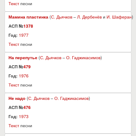
Текст
песни
Мамина пластинка
(
С. Дьячков
–
Л. Дербенёв
и
И. Шаферан
)
АСП №
1378
Год:
1977
Текст
песни
На перепутье
(
С. Дьячков
–
О. Гаджикасимов
)
АСП №
479
Год:
1976
Текст
песни
Не надо
(
С. Дьячков
–
О. Гаджикасимов
)
АСП №
476
Год:
1973
Текст
песни