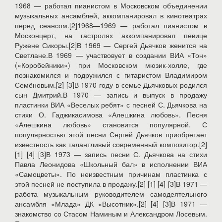
1968 — работал пианистом в Московском объединении
музыкальных ансамблей, аккомпанировал в кинотеатрах
перед сеансом.[2]1968—1969 — работал пианистом в
Москонцерт, на гастролях аккомпанировал певице
Ружене Сикоры.[2]В 1969 — Сергей Дьячков женится на
Светлане.В 1969 — участвовует в создании ВИА «Тон»
(«Коробейники») при Московском мюзик-холле, где
познакомился и подружился с гитаристом Владимиром
Семёновым.[2] [3]В 1970 году в семье Дьячковых родился
сын Дмитрий.В 1970 — запись и выпуск в продажу
пластинки ВИА «Веселых ребят» с песней С. Дьячкова на
стихи О. Гаджикасимова «Алешкина любовь». Песня
«Алешкина любовь» становится популярной. С
популярностью этой песни Сергей Дьячков приобретает
известность как талантливый современный композитор.[2]
[1] [4] [3]В 1973 — запись песни С. Дьячкова на стихи
Павла Леонидова «Школьный бал» в исполнении ВИА
«Самоцветы». По неизвестным причинам пластинка с
этой песней не поступила в продажу.[2] [1] [4] [3]В 1971 —
работа музыкальным руководителем самодеятельного
ансамбля «Млада» ДК «Высотник».[2] [4] [3]В 1971 —
знакомство со Стасом Наминым и Александром Лосевым.