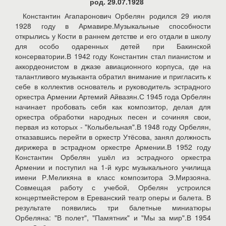
род. 29.07.1928
Константин Агапаронович Орбелян родился 29 июля
1928 году в Армавире.Музыкальные способности
открылись у Кости в раннем детстве и его отдали в школу
для особо одаренных детей при Бакинской
консерватории.В 1942 году Константин стал пианистом и
аккордеонистом в джазе авиационного корпуса, где на
талантливого музыканта обратил внимание и пригласить к
себе в коллектив основатель и руководитель эстрадного
оркестра Армении Артемий Айвазян.С 1945 года Орбелян
начинает пробовать себя как композитор, делая для
оркестра обработки народных песен и сочиняя свои,
первая из которых - "Колыбельная".В 1948 году Орбелян,
отказавшись перейти в оркестр Утёсова, занял должность
дирижера в эстрадном оркестре Армении.В 1952 году
Константин Орбелян ушёл из эстрадного оркестра
Армении и поступил на 1-й курс музыкального училища
имени Р.Меликяна в класс композитора Э.Мирзояна.
Совмещая работу с учебой, Орбелян устроился
концертмейстером в Ереванский театр оперы и балета. В
результате появились три балетные миниатюры
Орбеляна: "В полет", "Памятник" и "Мы за мир".В 1954