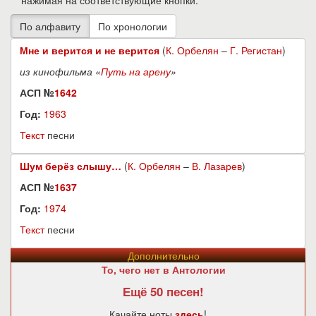
нажимая на соответствующие кнопки.
Мне и верится и не верится
(
К. Орбелян
–
Г. Регистан
)
из кинофильма «
Путь на арену
»
АСП №
1642
Год:
1963
Текст
песни
Шум берёз слышу…
(
К. Орбелян
–
В. Лазарев
)
АСП №
1637
Год:
1974
Текст
песни
Дополнительно
То, чего нет в Антологии
Ещё 50 песен!
Качайте ноты
здесь
!