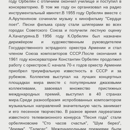
году Орбелян с отличием окончил училище и поступил в
консерваторию. В том же году он организовал на радио
инструментальный квинтет.В 1955 году Орбелян вместе с
А.Арутюняном сочинили музыку к кинофильму "Сердце
поет". Песни фильма сразу стали шлягерами во всех
городах Советского Союза и получили лестную оценку
А.Хачатуряна.В 1956 году К.Орбелян был назначен
дирижёером и художественным руководителем
Государственного эстрадного оркестра Армении и стал
членом Союза композиторов СССР.После окончания в
1961 году консерватории Константин Орбелян продолжил
работу с оркестром.С начала 70-х годов оркестр Армении
приобрел триумфальную известность в СССР и за
рубежом. Коллектив выступал на лучших концертных
площадках мира вместе с популярными джазовыми
коллективами, завоевал множество пристижных
международных премий, выступил в 40 странах
мира.Среди разнообразия испробованных композитором
музыкальных направлений значительную часть занимает
и его песенное творчество. В разное время лауреатами
известного телевизионного конкурса "Песня года" стали
орбеляновские "Сто часов счастья", "Шум берез",
"Аревик", "Галисес". Международными премиями были