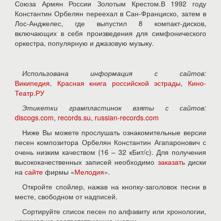
Союза Армян России Золотым Крестом.В 1992 году
Константин Орбелян переехал в Сан-Франциско, затем в
Лос-Анджелес, где выпустил 8 компакт-дисков,
включающих в себя произведения для симфонического
оркестра, популярную и джазовую музыку.
Использована информация с сайтов:
Википедия
,
Красная книга российской эстрады
,
Кино-
Театр.РУ
Этикетки грампластинок взяты с сайтов:
discogs.com
,
records.su
,
russian-records.com
Ниже Вы можете прослушать ознакомительные версии
песен композитора Орбелян Константин Агапаронович с
очень низким качеством (16 – 32 кБит/с). Для получения
высококачественных записей необходимо
заказать
диски
на
сайте
фирмы «
Мелодия
».
Откройте спойлер, нажав на кнопку-заголовок песни в
месте, свободном от надписей.
Сортируйте список песен по алфавиту или хронологии,