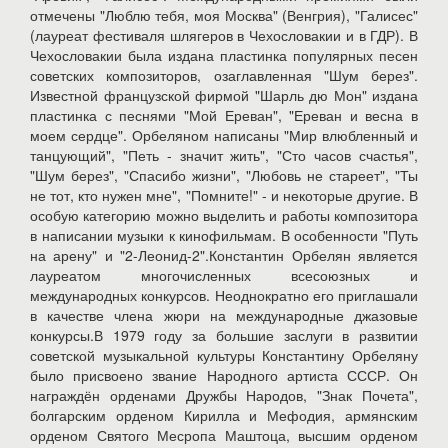
отмечены "Люблю тебя, моя Москва" (Венгрия), "Галисес"
(лауреат фестиваля шлягеров в Чехословакии и в ГДР). В
Чехословакии была издана пластинка популярных песен
советских композиторов, озаглавленная "Шум берез".
Известной французской фирмой "Шарль дю Мон" издана
пластинка с песнями "Мой Ереван", "Ереван и весна в
моем сердце". Орбеляном написаны "Мир влюбленный и
танцующий", "Петь - значит жить", "Сто часов счастья",
"Шум берез", "Спасибо жизни", "Любовь не стареет", "Ты
не тот, кто нужен мне", "Помните!" - и некоторые другие. В
особую категорию можно выделить и работы композитора
в написании музыки к кинофильмам. В особенности "Путь
на арену" и "2-Леонид-2".Константин Орбелян является
лауреатом многочисленных всесоюзных и
международных конкурсов. Неоднократно его приглашали
в качестве члена жюри на международные джазовые
конкурсы.В 1979 году за большие заслуги в развитии
советской музыкальной культуры Константину Орбеляну
было присвоено звание Народного артиста СССР. Он
награждён орденами Дружбы Народов, "Знак Почета",
болгарским орденом Кирилла и Мефодия, армянским
орденом Святого Месропа Маштоца, высшим орденом