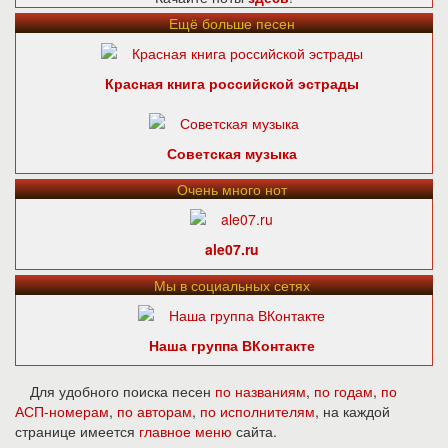
Ещё больше песен
Красная книга российской эстрады
Советская музыка
Очень много нот
ale07.ru
Мы в социальных сетях
Наша группа ВКонтакте
Для удобного поиска песен
по названиям
,
по годам
,
по
АСП-номерам
,
по авторам
,
по исполнителям
, на каждой
странице имеется
главное меню
сайта.