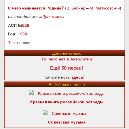
С чего начинается Родина?
(
В. Баснер
–
М. Матусовский
)
из кинофильма «
Щит и меч
»
АСП №
626
Год:
1968
Текст
песни
Дополнительно
То, чего нет в Антологии
Ещё 50 песен!
Качайте ноты
здесь
!
Ещё больше песен
Красная книга российской эстрады
Советская музыка