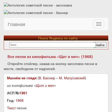
Главная
Поиск Яндекса по сайту
Все песни из кинофильма «Щит и меч» (1968)
Откройте спойлер, нажав на кнопку-заголовок песни в
месте, свободном от надписей.
Махнём не глядя
(
В. Баснер
–
М. Матусовский
)
из кинофильма «
Щит и меч
»
АСП №
1361
Год:
1968
Текст
песни