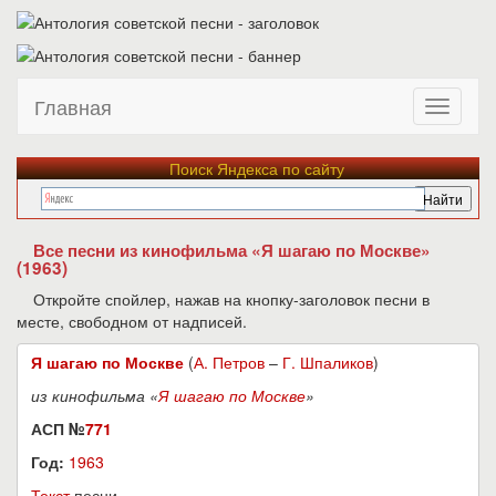
Главная
Поиск Яндекса по сайту
Все песни из кинофильма «Я шагаю по Москве»
(1963)
Откройте спойлер, нажав на кнопку-заголовок песни в
месте, свободном от надписей.
Я шагаю по Москве
(
А. Петров
–
Г. Шпаликов
)
из кинофильма «
Я шагаю по Москве
»
АСП №
771
Год:
1963
Текст
песни