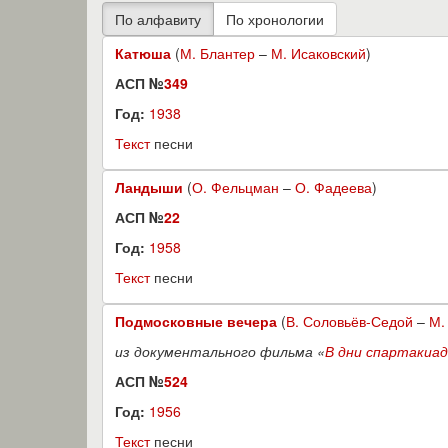
Катюша
(
М. Блантер
–
М. Исаковский
)
АСП №
349
Год:
1938
Текст
песни
Ландыши
(
О. Фельцман
–
О. Фадеева
)
АСП №
22
Год:
1958
Текст
песни
Подмосковные вечера
(
В. Соловьёв-Седой
–
М.
из документального фильма «
В дни спартакиа
АСП №
524
Год:
1956
Текст
песни