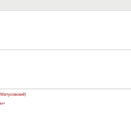
 Матусовский
)
ды
»