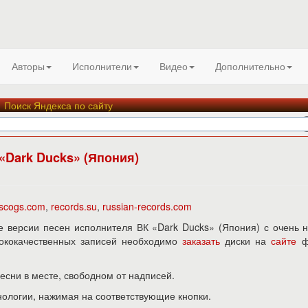
Авторы
Исполнители
Видео
Дополнительно
Поиск Яндекса по сайту
«Dark Ducks» (Япония)
iscogs.com
,
records.su
,
russian-records.com
 версии песен исполнителя ВК «Dark Ducks» (Япония) с очень 
ысококачественных записей необходимо
заказать
диски на
сайте
ф
песни в месте, свободном от надписей.
нологии, нажимая на соответствующие кнопки.