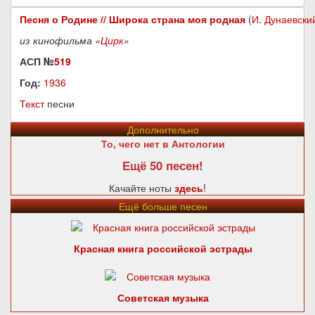
Песня о Родине // Широка страна моя родная
(
И. Дунаевски
из кинофильма «
Цирк
»
АСП №
519
Год:
1936
Текст
песни
Дополнительно
То, чего нет в Антологии
Ещё 50 песен!
Качайте ноты
здесь
!
Ещё больше песен
Красная книга российской эстрады
Советская музыка