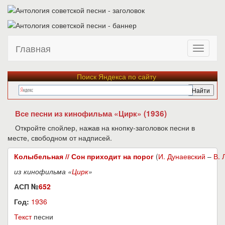
Главная
Поиск Яндекса по сайту
Все песни из кинофильма «Цирк» (1936)
Откройте спойлер, нажав на кнопку-заголовок песни в
месте, свободном от надписей.
Колыбельная // Сон приходит на порог
(
И. Дунаевский
–
В. 
из кинофильма «
Цирк
»
АСП №
652
Год:
1936
Текст
песни