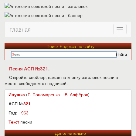
Главная
Поиск Яндекса по сайту
Песня АСП №321.
Откройте спойлер, нажав на кнопку-заголовок песни в
месте, свободном от надписей.
Ивушка
(
Г. Пономаренко
–
В. Алфёров
)
АСП №
321
Год:
1963
Текст
песни
Дополнительно