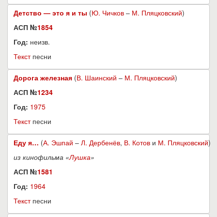
Детство — это я и ты
(
Ю. Чичков
–
М. Пляцковский
)
АСП №
1854
Год:
неизв.
Текст
песни
Дорога железная
(
В. Шаинский
–
М. Пляцковский
)
АСП №
1234
Год:
1975
Текст
песни
Еду я…
(
А. Эшпай
–
Л. Дербенёв
,
В. Котов
и
М. Пляцковский
)
из кинофильма «
Лушка
»
АСП №
1581
Год:
1964
Текст
песни