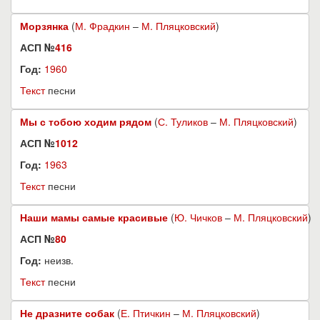
Морзянка
(
М. Фрадкин
–
М. Пляцковский
)
АСП №
416
Год:
1960
Текст
песни
Мы с тобою ходим рядом
(
С. Туликов
–
М. Пляцковский
)
АСП №
1012
Год:
1963
Текст
песни
Наши мамы самые красивые
(
Ю. Чичков
–
М. Пляцковский
)
АСП №
80
Год:
неизв.
Текст
песни
Не дразните собак
(
Е. Птичкин
–
М. Пляцковский
)