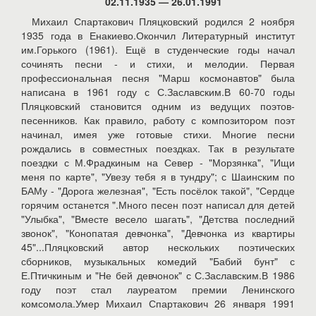
02.11.1935 — 26.01.1991
Михаил Спартакович Пляцковский родился 2 ноября
1935 года в Енакиево.Окончил Литературный институт
им.Горького (1961). Ещё в студенческие годы начал
сочинять песни - и стихи, и мелодии. Первая
профессиональная песня "Марш космонавтов" была
написана в 1961 году с С.Заславским.В 60-70 годы
Пляцковский становится одним из ведущих поэтов-
песенников. Как правило, работу с композитором поэт
начинал, имея уже готовые стихи. Многие песни
рождались в совместных поездках. Так в результате
поездки с М.Фрадкиным на Север - "Морзянка", "Ищи
меня по карте", "Увезу тебя я в тундру"; с Шаинским по
БАМу - "Дорога железная", "Есть посёлок такой", "Сердце
горячим останется ".Много песен поэт написал для детей
"Улыбка", "Вместе весело шагать", "Детства последний
звонок", "Конопатая девчонка", "Девчонка из квартиры
45"...Пляцковский автор нескольких поэтических
сборников, музыкальных комедий "Бабий бунт" с
Е.Птичкиным и "Не бей девчонок" с С.Заславским.В 1986
году поэт стал лауреатом премии Ленинского
комсомола.Умер Михаил Спартакович 26 января 1991