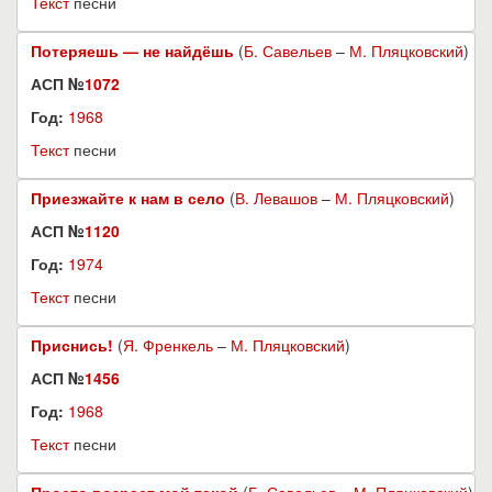
Текст
песни
Потеряешь — не найдёшь
(
Б. Савельев
–
М. Пляцковский
)
АСП №
1072
Год:
1968
Текст
песни
Приезжайте к нам в село
(
В. Левашов
–
М. Пляцковский
)
АСП №
1120
Год:
1974
Текст
песни
Приснись!
(
Я. Френкель
–
М. Пляцковский
)
АСП №
1456
Год:
1968
Текст
песни