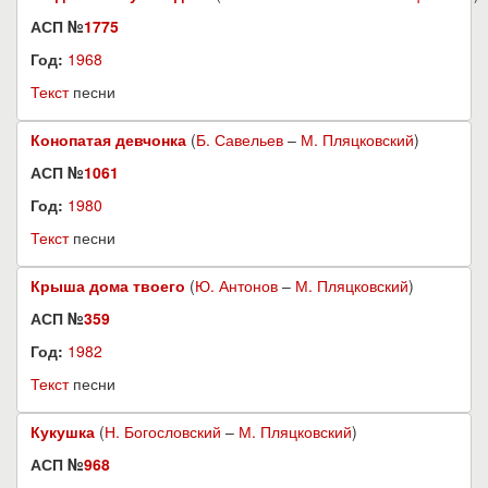
АСП №
1775
Год:
1968
Текст
песни
Конопатая девчонка
(
Б. Савельев
–
М. Пляцковский
)
АСП №
1061
Год:
1980
Текст
песни
Крыша дома твоего
(
Ю. Антонов
–
М. Пляцковский
)
АСП №
359
Год:
1982
Текст
песни
Кукушка
(
Н. Богословский
–
М. Пляцковский
)
АСП №
968