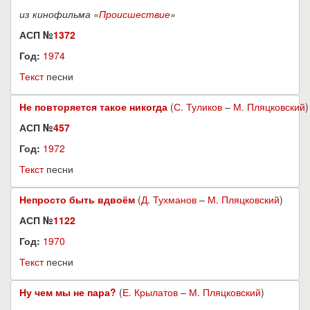
из кинофильма «
Происшествие
»
АСП №
1372
Год:
1974
Текст
песни
Не повторяется такое никогда
(
С. Туликов
–
М. Пляцковский
)
АСП №
457
Год:
1972
Текст
песни
Непросто быть вдвоём
(
Д. Тухманов
–
М. Пляцковский
)
АСП №
1122
Год:
1970
Текст
песни
Ну чем мы не пара?
(
Е. Крылатов
–
М. Пляцковский
)