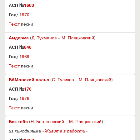
АСП №
1603
Год:
1970
Текст
песни
Амдерма
(
Д. Тухманов
–
М. Пляцковский
)
АСП №
846
Год:
1969
Текст
песни
БАМовский вальс
(
С. Туликов
–
М. Пляцковский
)
АСП №
170
Год:
1976
Текст
песни
Без тебя
(
Н. Богословский
–
М. Пляцковский
)
из кинофильма «
Живите в радости
»