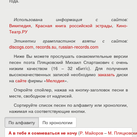
года.
Использована информация с сайтов:
Википедия
,
Красная книга российской эстрады
,
Кино-
Театр.РУ
Этикетки грампластинок взяты с сайтов:
discogs.com
,
records.su
,
russian-records.com
Ниже Вы можете прослушать ознакомительные версии
песен поэта Пляцковский Михаил Спартакович с очень
низким качеством (16 – 32 кБит/с). Для получения
высококачественных записей необходимо
заказать
диски
на
сайте
фирмы «
Мелодия
».
Откройте спойлер, нажав на кнопку-заголовок песни в
месте, свободном от надписей.
Сортируйте список песен по алфавиту или хронологии,
нажимая на соответствующие кнопки.
А в тебе я сомневаться не хочу
(
Р. Майоров
–
М. Пляцковск