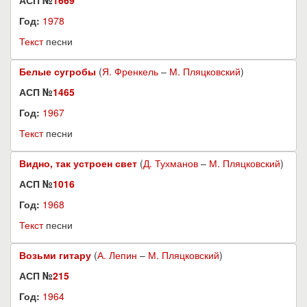
АСП №
1669
Год:
1978
Текст
песни
Белые сугробы
(
Я. Френкель
–
М. Пляцковский
)
АСП №
1465
Год:
1967
Текст
песни
Видно, так устроен свет
(
Д. Тухманов
–
М. Пляцковский
)
АСП №
1016
Год:
1968
Текст
песни
Возьми гитару
(
А. Лепин
–
М. Пляцковский
)
АСП №
215
Год:
1964