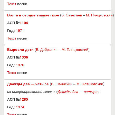
Текст
песни
Волга в сердце впадает моё
(
Б. Савельев
–
М. Пляцковский
)
АСП №
1104
Год:
1971
Текст
песни
Выросли дети
(
В. Добрынин
–
М. Пляцковский
)
АСП №
1336
Год:
1976
Текст
песни
Дважды два — четыре
(
В. Шаинский
–
М. Пляцковский
)
из инсценированной сказки «
Дважды два — четыре
»
АСП №
1285
Год:
1974
Текст
песни