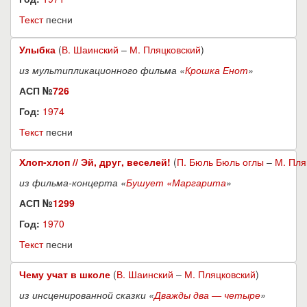
Текст
песни
Улыбка
(
В. Шаинский
–
М. Пляцковский
)
из мультипликационного фильма «
Крошка Енот
»
АСП №
726
Год:
1974
Текст
песни
Хлоп-хлоп // Эй, друг, веселей!
(
П. Бюль Бюль оглы
–
М. Пля
из фильма-концерта «
Бушует «Маргарита
»
АСП №
1299
Год:
1970
Текст
песни
Чему учат в школе
(
В. Шаинский
–
М. Пляцковский
)
из инсценированной сказки «
Дважды два — четыре
»