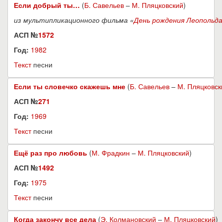
Если добрый ты…
(
Б. Савельев
–
М. Пляцковский
)
из мультипликационного фильма «
День рождения Леопольд
АСП №
1572
Год:
1982
Текст
песни
Если ты словечко скажешь мне
(
Б. Савельев
–
М. Пляцковск
АСП №
271
Год:
1969
Текст
песни
Ещё раз про любовь
(
М. Фрадкин
–
М. Пляцковский
)
АСП №
1492
Год:
1975
Текст
песни
Когда закончу все дела
(
Э. Колмановский
–
М. Пляцковский
)