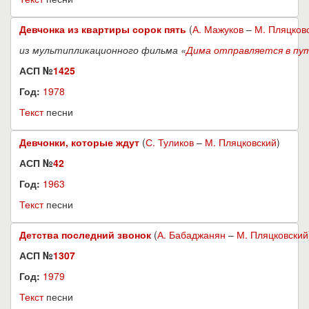
Девчонка из квартиры сорок пять
(
А. Мажуков
–
М. Пляцков
из мультипликационного фильма «
Дима отправляется в пу
АСП №
1425
Год:
1978
Текст
песни
Девчонки, которые ждут
(
С. Туликов
–
М. Пляцковский
)
АСП №
42
Год:
1963
Текст
песни
Детства последний звонок
(
А. Бабаджанян
–
М. Пляцковский
АСП №
1307
Год:
1979
Текст
песни