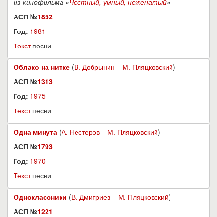
из кинофильма «
Честный, умный, неженатый
»
АСП №
1852
Год:
1981
Текст
песни
Облако на нитке
(
В. Добрынин
–
М. Пляцковский
)
АСП №
1313
Год:
1975
Текст
песни
Одна минута
(
А. Нестеров
–
М. Пляцковский
)
АСП №
1793
Год:
1970
Текст
песни
Одноклассники
(
В. Дмитриев
–
М. Пляцковский
)
АСП №
1221