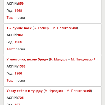
АСП №
859
Год:
1968
Текст
песни
Ты лучше всех
(
Э. Рознер
–
М. Пляцковский
)
АСП №
861
Год:
1965
Текст
песни
У мосточка, возле броду
(
Р. Мануков
–
М. Пляцковский
)
АСП №
1368
Год:
1966
Текст
песни
Увезу тебя я в тундру
(
М. Фрадкин
–
М. Пляцковский
)
АСП №
725
Год:
1971