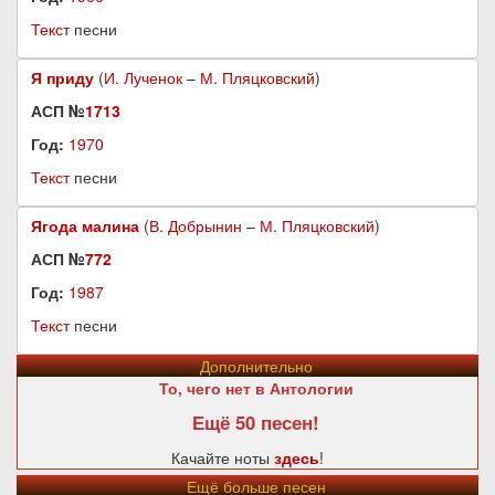
Текст
песни
Я приду
(
И. Лученок
–
М. Пляцковский
)
АСП №
1713
Год:
1970
Текст
песни
Ягода малина
(
В. Добрынин
–
М. Пляцковский
)
АСП №
772
Год:
1987
Текст
песни
Дополнительно
То, чего нет в Антологии
Ещё 50 песен!
Качайте ноты
здесь
!
Ещё больше песен