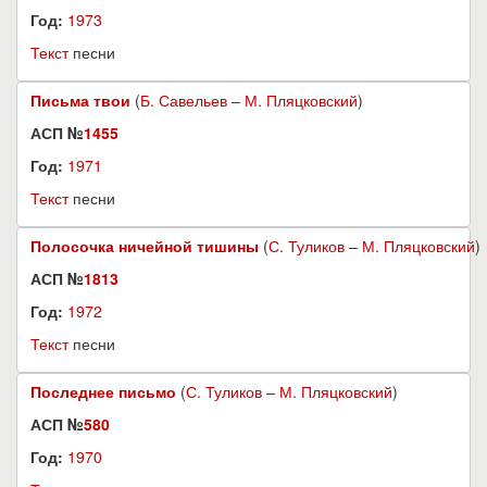
Год:
1973
Текст
песни
Письма твои
(
Б. Савельев
–
М. Пляцковский
)
АСП №
1455
Год:
1971
Текст
песни
Полосочка ничейной тишины
(
С. Туликов
–
М. Пляцковский
)
АСП №
1813
Год:
1972
Текст
песни
Последнее письмо
(
С. Туликов
–
М. Пляцковский
)
АСП №
580
Год:
1970