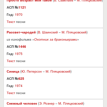
Просто возраст мой такой
(
Б. Савельев
–
М. Пляцковский
)
АСП №
1121
Год:
1970
Текст
песни
Рассвет-чародей
(
В. Шаинский
–
М. Пляцковский
)
из кинофильма «
Охотник за браконьерами
»
АСП №
1446
Год:
1975
Текст
песни
Синица
(
Ю. Петерсон
–
М. Пляцковский
)
АСП №
625
Год:
1974
Текст
песни
Снежный человек
(
Э. Рознер
–
М. Пляцковский
)